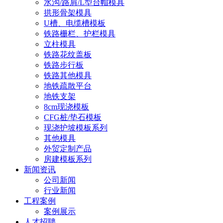
水沟/路肩/L型台帽模具
拱形骨架模具
U槽、电缆槽模板
铁路栅栏、护栏模具
立柱模具
铁路花纹盖板
铁路步行板
铁路其他模具
地铁疏散平台
地铁支架
8cm现浇模板
CFG桩/垫石模板
现浇护坡模板系列
其他模具
外贸定制产品
房建模板系列
新闻资讯
公司新闻
行业新闻
工程案例
案例展示
人才招聘