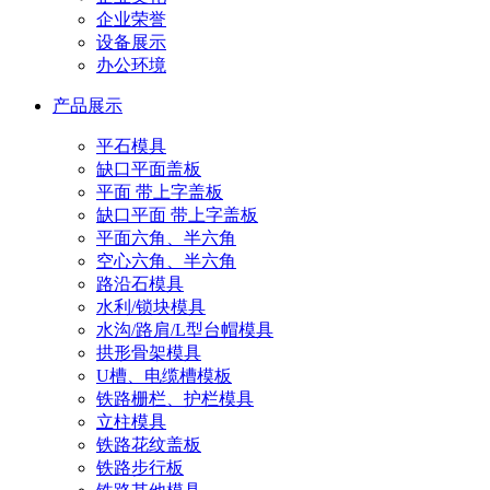
企业荣誉
设备展示
办公环境
产品展示
平石模具
缺口平面盖板
平面 带上字盖板
缺口平面 带上字盖板
平面六角、半六角
空心六角、半六角
路沿石模具
水利/锁块模具
水沟/路肩/L型台帽模具
拱形骨架模具
U槽、电缆槽模板
铁路栅栏、护栏模具
立柱模具
铁路花纹盖板
铁路步行板