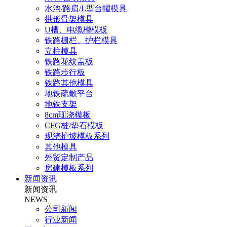
水沟/路肩/L型台帽模具
拱形骨架模具
U槽、电缆槽模板
铁路栅栏、护栏模具
立柱模具
铁路花纹盖板
铁路步行板
铁路其他模具
地铁疏散平台
地铁支架
8cm现浇模板
CFG桩/垫石模板
现浇护坡模板系列
其他模具
外贸定制产品
房建模板系列
新闻资讯
新闻资讯
NEWS
公司新闻
行业新闻