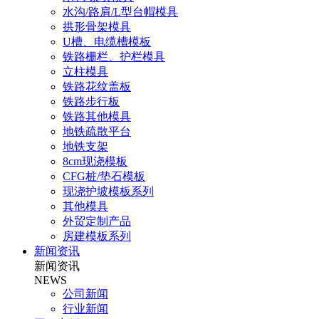
水沟/路肩/L型台帽模具
拱形骨架模具
U槽、电缆槽模板
铁路栅栏、护栏模具
立柱模具
铁路花纹盖板
铁路步行板
铁路其他模具
地铁疏散平台
地铁支架
8cm现浇模板
CFG桩/垫石模板
现浇护坡模板系列
其他模具
外贸定制产品
房建模板系列
新闻资讯
新闻资讯
NEWS
公司新闻
行业新闻