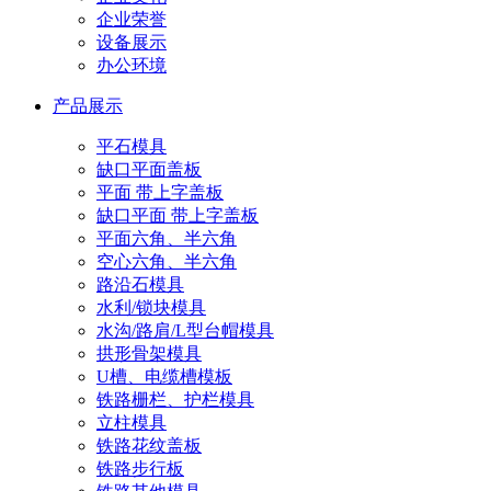
企业荣誉
设备展示
办公环境
产品展示
平石模具
缺口平面盖板
平面 带上字盖板
缺口平面 带上字盖板
平面六角、半六角
空心六角、半六角
路沿石模具
水利/锁块模具
水沟/路肩/L型台帽模具
拱形骨架模具
U槽、电缆槽模板
铁路栅栏、护栏模具
立柱模具
铁路花纹盖板
铁路步行板