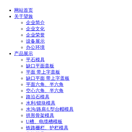
网站首页
关于望族
企业简介
企业文化
企业荣誉
设备展示
办公环境
产品展示
平石模具
缺口平面盖板
平面 带上字盖板
缺口平面 带上字盖板
平面六角、半六角
空心六角、半六角
路沿石模具
水利/锁块模具
水沟/路肩/L型台帽模具
拱形骨架模具
U槽、电缆槽模板
铁路栅栏、护栏模具