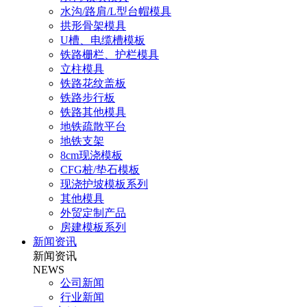
水沟/路肩/L型台帽模具
拱形骨架模具
U槽、电缆槽模板
铁路栅栏、护栏模具
立柱模具
铁路花纹盖板
铁路步行板
铁路其他模具
地铁疏散平台
地铁支架
8cm现浇模板
CFG桩/垫石模板
现浇护坡模板系列
其他模具
外贸定制产品
房建模板系列
新闻资讯
新闻资讯
NEWS
公司新闻
行业新闻