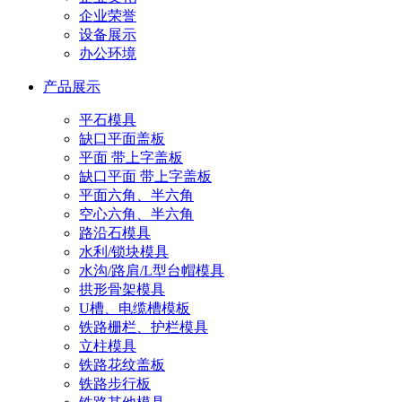
企业荣誉
设备展示
办公环境
产品展示
平石模具
缺口平面盖板
平面 带上字盖板
缺口平面 带上字盖板
平面六角、半六角
空心六角、半六角
路沿石模具
水利/锁块模具
水沟/路肩/L型台帽模具
拱形骨架模具
U槽、电缆槽模板
铁路栅栏、护栏模具
立柱模具
铁路花纹盖板
铁路步行板