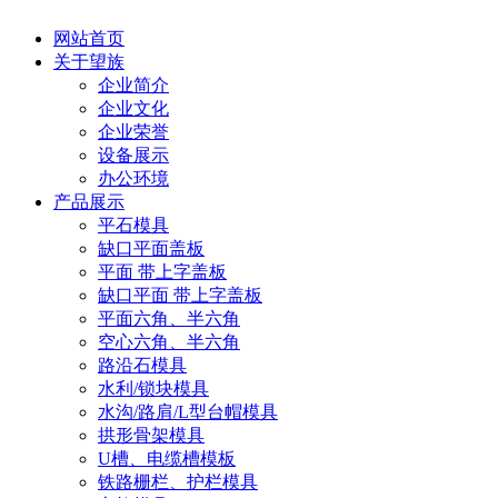
网站首页
关于望族
企业简介
企业文化
企业荣誉
设备展示
办公环境
产品展示
平石模具
缺口平面盖板
平面 带上字盖板
缺口平面 带上字盖板
平面六角、半六角
空心六角、半六角
路沿石模具
水利/锁块模具
水沟/路肩/L型台帽模具
拱形骨架模具
U槽、电缆槽模板
铁路栅栏、护栏模具