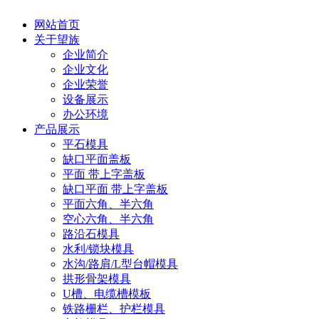
网站首页
关于望族
企业简介
企业文化
企业荣誉
设备展示
办公环境
产品展示
平石模具
缺口平面盖板
平面 带上字盖板
缺口平面 带上字盖板
平面六角、半六角
空心六角、半六角
路沿石模具
水利/锁块模具
水沟/路肩/L型台帽模具
拱形骨架模具
U槽、电缆槽模板
铁路栅栏、护栏模具