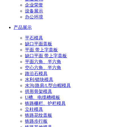
企业荣誉
设备展示
办公环境
产品展示
平石模具
缺口平面盖板
平面 带上字盖板
缺口平面 带上字盖板
平面六角、半六角
空心六角、半六角
路沿石模具
水利/锁块模具
水沟/路肩/L型台帽模具
拱形骨架模具
U槽、电缆槽模板
铁路栅栏、护栏模具
立柱模具
铁路花纹盖板
铁路步行板