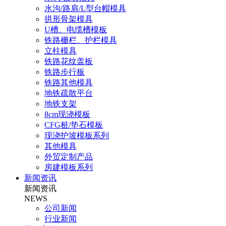
水沟/路肩/L型台帽模具
拱形骨架模具
U槽、电缆槽模板
铁路栅栏、护栏模具
立柱模具
铁路花纹盖板
铁路步行板
铁路其他模具
地铁疏散平台
地铁支架
8cm现浇模板
CFG桩/垫石模板
现浇护坡模板系列
其他模具
外贸定制产品
房建模板系列
新闻资讯
新闻资讯
NEWS
公司新闻
行业新闻