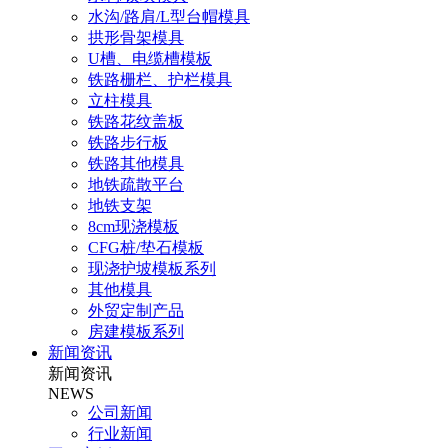
水沟/路肩/L型台帽模具
拱形骨架模具
U槽、电缆槽模板
铁路栅栏、护栏模具
立柱模具
铁路花纹盖板
铁路步行板
铁路其他模具
地铁疏散平台
地铁支架
8cm现浇模板
CFG桩/垫石模板
现浇护坡模板系列
其他模具
外贸定制产品
房建模板系列
新闻资讯
新闻资讯
NEWS
公司新闻
行业新闻