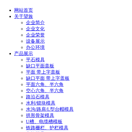
网站首页
关于望族
企业简介
企业文化
企业荣誉
设备展示
办公环境
产品展示
平石模具
缺口平面盖板
平面 带上字盖板
缺口平面 带上字盖板
平面六角、半六角
空心六角、半六角
路沿石模具
水利/锁块模具
水沟/路肩/L型台帽模具
拱形骨架模具
U槽、电缆槽模板
铁路栅栏、护栏模具