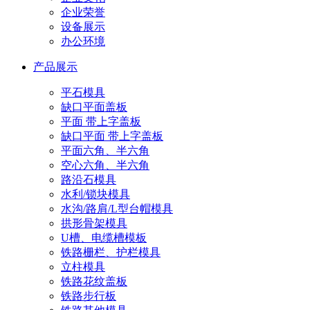
企业荣誉
设备展示
办公环境
产品展示
平石模具
缺口平面盖板
平面 带上字盖板
缺口平面 带上字盖板
平面六角、半六角
空心六角、半六角
路沿石模具
水利/锁块模具
水沟/路肩/L型台帽模具
拱形骨架模具
U槽、电缆槽模板
铁路栅栏、护栏模具
立柱模具
铁路花纹盖板
铁路步行板