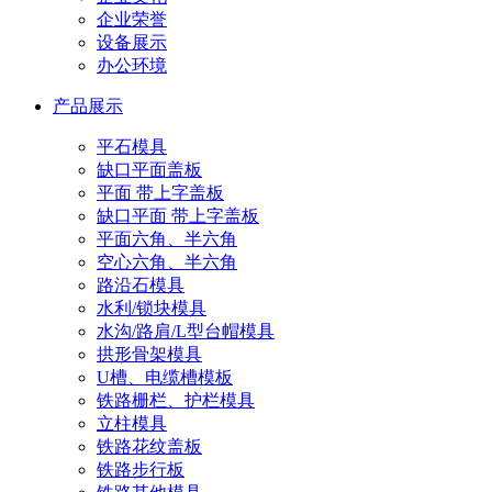
企业荣誉
设备展示
办公环境
产品展示
平石模具
缺口平面盖板
平面 带上字盖板
缺口平面 带上字盖板
平面六角、半六角
空心六角、半六角
路沿石模具
水利/锁块模具
水沟/路肩/L型台帽模具
拱形骨架模具
U槽、电缆槽模板
铁路栅栏、护栏模具
立柱模具
铁路花纹盖板
铁路步行板