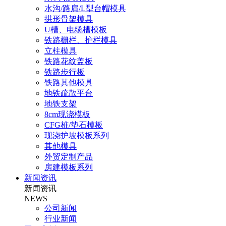
水沟/路肩/L型台帽模具
拱形骨架模具
U槽、电缆槽模板
铁路栅栏、护栏模具
立柱模具
铁路花纹盖板
铁路步行板
铁路其他模具
地铁疏散平台
地铁支架
8cm现浇模板
CFG桩/垫石模板
现浇护坡模板系列
其他模具
外贸定制产品
房建模板系列
新闻资讯
新闻资讯
NEWS
公司新闻
行业新闻