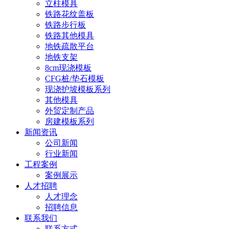
立柱模具
铁路花纹盖板
铁路步行板
铁路其他模具
地铁疏散平台
地铁支架
8cm现浇模板
CFG桩/垫石模板
现浇护坡模板系列
其他模具
外贸定制产品
房建模板系列
新闻资讯
公司新闻
行业新闻
工程案例
案例展示
人才招聘
人才理念
招聘信息
联系我们
联系方式