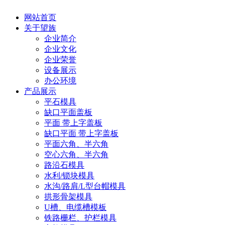
网站首页
关于望族
企业简介
企业文化
企业荣誉
设备展示
办公环境
产品展示
平石模具
缺口平面盖板
平面 带上字盖板
缺口平面 带上字盖板
平面六角、半六角
空心六角、半六角
路沿石模具
水利/锁块模具
水沟/路肩/L型台帽模具
拱形骨架模具
U槽、电缆槽模板
铁路栅栏、护栏模具