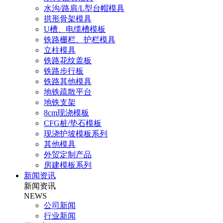
水沟/路肩/L型台帽模具
拱形骨架模具
U槽、电缆槽模板
铁路栅栏、护栏模具
立柱模具
铁路花纹盖板
铁路步行板
铁路其他模具
地铁疏散平台
地铁支架
8cm现浇模板
CFG桩/垫石模板
现浇护坡模板系列
其他模具
外贸定制产品
房建模板系列
新闻资讯
新闻资讯
NEWS
公司新闻
行业新闻