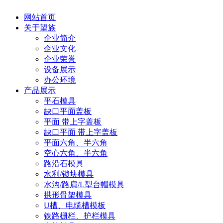
网站首页
关于望族
企业简介
企业文化
企业荣誉
设备展示
办公环境
产品展示
平石模具
缺口平面盖板
平面 带上字盖板
缺口平面 带上字盖板
平面六角、半六角
空心六角、半六角
路沿石模具
水利/锁块模具
水沟/路肩/L型台帽模具
拱形骨架模具
U槽、电缆槽模板
铁路栅栏、护栏模具