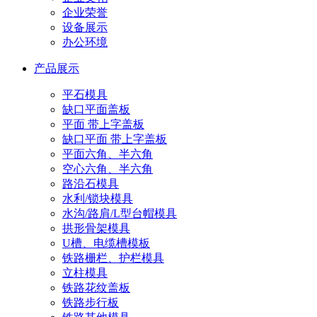
企业荣誉
设备展示
办公环境
产品展示
平石模具
缺口平面盖板
平面 带上字盖板
缺口平面 带上字盖板
平面六角、半六角
空心六角、半六角
路沿石模具
水利/锁块模具
水沟/路肩/L型台帽模具
拱形骨架模具
U槽、电缆槽模板
铁路栅栏、护栏模具
立柱模具
铁路花纹盖板
铁路步行板