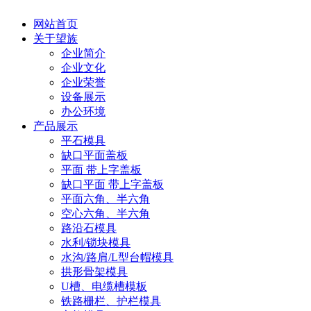
网站首页
关于望族
企业简介
企业文化
企业荣誉
设备展示
办公环境
产品展示
平石模具
缺口平面盖板
平面 带上字盖板
缺口平面 带上字盖板
平面六角、半六角
空心六角、半六角
路沿石模具
水利/锁块模具
水沟/路肩/L型台帽模具
拱形骨架模具
U槽、电缆槽模板
铁路栅栏、护栏模具