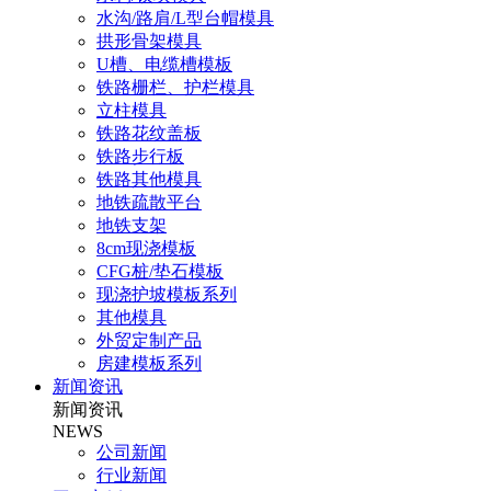
水沟/路肩/L型台帽模具
拱形骨架模具
U槽、电缆槽模板
铁路栅栏、护栏模具
立柱模具
铁路花纹盖板
铁路步行板
铁路其他模具
地铁疏散平台
地铁支架
8cm现浇模板
CFG桩/垫石模板
现浇护坡模板系列
其他模具
外贸定制产品
房建模板系列
新闻资讯
新闻资讯
NEWS
公司新闻
行业新闻