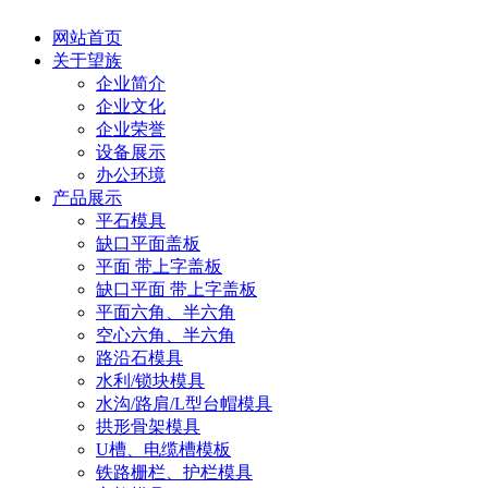
网站首页
关于望族
企业简介
企业文化
企业荣誉
设备展示
办公环境
产品展示
平石模具
缺口平面盖板
平面 带上字盖板
缺口平面 带上字盖板
平面六角、半六角
空心六角、半六角
路沿石模具
水利/锁块模具
水沟/路肩/L型台帽模具
拱形骨架模具
U槽、电缆槽模板
铁路栅栏、护栏模具