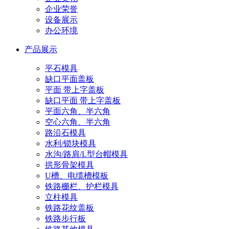
企业荣誉
设备展示
办公环境
产品展示
平石模具
缺口平面盖板
平面 带上字盖板
缺口平面 带上字盖板
平面六角、半六角
空心六角、半六角
路沿石模具
水利/锁块模具
水沟/路肩/L型台帽模具
拱形骨架模具
U槽、电缆槽模板
铁路栅栏、护栏模具
立柱模具
铁路花纹盖板
铁路步行板