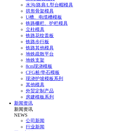
水沟/路肩/L型台帽模具
拱形骨架模具
U槽、电缆槽模板
铁路栅栏、护栏模具
立柱模具
铁路花纹盖板
铁路步行板
铁路其他模具
地铁疏散平台
地铁支架
8cm现浇模板
CFG桩/垫石模板
现浇护坡模板系列
其他模具
外贸定制产品
房建模板系列
新闻资讯
新闻资讯
NEWS
公司新闻
行业新闻