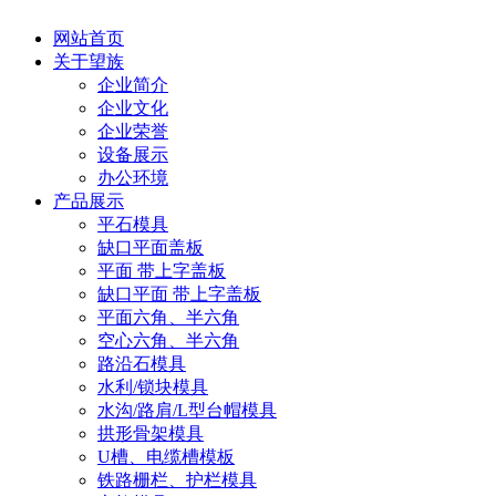
网站首页
关于望族
企业简介
企业文化
企业荣誉
设备展示
办公环境
产品展示
平石模具
缺口平面盖板
平面 带上字盖板
缺口平面 带上字盖板
平面六角、半六角
空心六角、半六角
路沿石模具
水利/锁块模具
水沟/路肩/L型台帽模具
拱形骨架模具
U槽、电缆槽模板
铁路栅栏、护栏模具