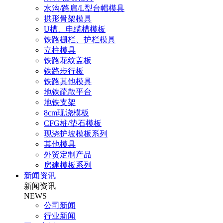
水沟/路肩/L型台帽模具
拱形骨架模具
U槽、电缆槽模板
铁路栅栏、护栏模具
立柱模具
铁路花纹盖板
铁路步行板
铁路其他模具
地铁疏散平台
地铁支架
8cm现浇模板
CFG桩/垫石模板
现浇护坡模板系列
其他模具
外贸定制产品
房建模板系列
新闻资讯
新闻资讯
NEWS
公司新闻
行业新闻