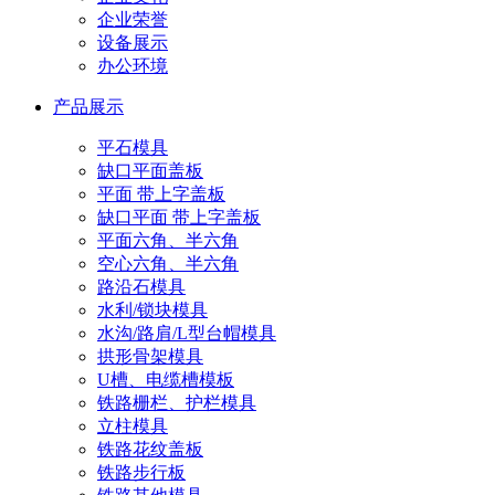
企业荣誉
设备展示
办公环境
产品展示
平石模具
缺口平面盖板
平面 带上字盖板
缺口平面 带上字盖板
平面六角、半六角
空心六角、半六角
路沿石模具
水利/锁块模具
水沟/路肩/L型台帽模具
拱形骨架模具
U槽、电缆槽模板
铁路栅栏、护栏模具
立柱模具
铁路花纹盖板
铁路步行板