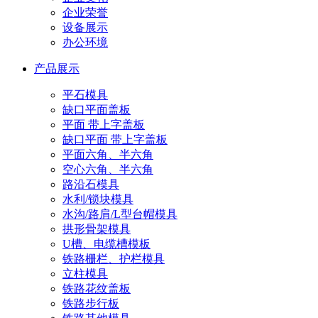
企业荣誉
设备展示
办公环境
产品展示
平石模具
缺口平面盖板
平面 带上字盖板
缺口平面 带上字盖板
平面六角、半六角
空心六角、半六角
路沿石模具
水利/锁块模具
水沟/路肩/L型台帽模具
拱形骨架模具
U槽、电缆槽模板
铁路栅栏、护栏模具
立柱模具
铁路花纹盖板
铁路步行板