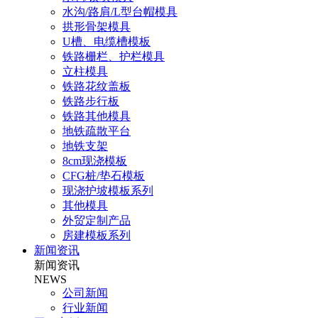
水沟/路肩/L型台帽模具
拱形骨架模具
U槽、电缆槽模板
铁路栅栏、护栏模具
立柱模具
铁路花纹盖板
铁路步行板
铁路其他模具
地铁疏散平台
地铁支架
8cm现浇模板
CFG桩/垫石模板
现浇护坡模板系列
其他模具
外贸定制产品
房建模板系列
新闻资讯
新闻资讯
NEWS
公司新闻
行业新闻