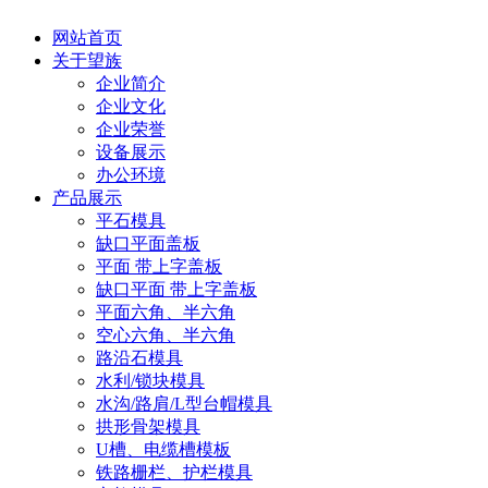
网站首页
关于望族
企业简介
企业文化
企业荣誉
设备展示
办公环境
产品展示
平石模具
缺口平面盖板
平面 带上字盖板
缺口平面 带上字盖板
平面六角、半六角
空心六角、半六角
路沿石模具
水利/锁块模具
水沟/路肩/L型台帽模具
拱形骨架模具
U槽、电缆槽模板
铁路栅栏、护栏模具