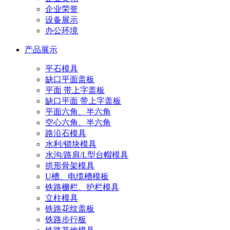
企业荣誉
设备展示
办公环境
产品展示
平石模具
缺口平面盖板
平面 带上字盖板
缺口平面 带上字盖板
平面六角、半六角
空心六角、半六角
路沿石模具
水利/锁块模具
水沟/路肩/L型台帽模具
拱形骨架模具
U槽、电缆槽模板
铁路栅栏、护栏模具
立柱模具
铁路花纹盖板
铁路步行板