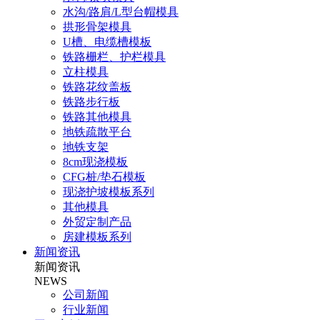
水沟/路肩/L型台帽模具
拱形骨架模具
U槽、电缆槽模板
铁路栅栏、护栏模具
立柱模具
铁路花纹盖板
铁路步行板
铁路其他模具
地铁疏散平台
地铁支架
8cm现浇模板
CFG桩/垫石模板
现浇护坡模板系列
其他模具
外贸定制产品
房建模板系列
新闻资讯
新闻资讯
NEWS
公司新闻
行业新闻