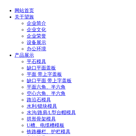
网站首页
关于望族
企业简介
企业文化
企业荣誉
设备展示
办公环境
产品展示
平石模具
缺口平面盖板
平面 带上字盖板
缺口平面 带上字盖板
平面六角、半六角
空心六角、半六角
路沿石模具
水利/锁块模具
水沟/路肩/L型台帽模具
拱形骨架模具
U槽、电缆槽模板
铁路栅栏、护栏模具