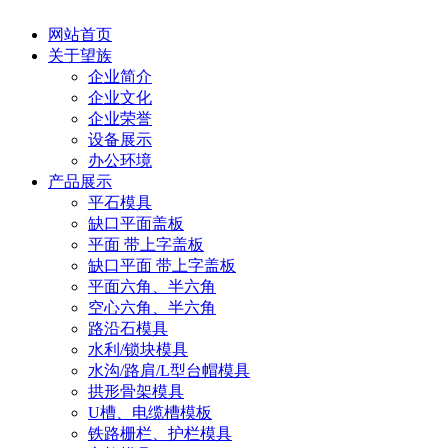
网站首页
关于望族
企业简介
企业文化
企业荣誉
设备展示
办公环境
产品展示
平石模具
缺口平面盖板
平面 带上字盖板
缺口平面 带上字盖板
平面六角、半六角
空心六角、半六角
路沿石模具
水利/锁块模具
水沟/路肩/L型台帽模具
拱形骨架模具
U槽、电缆槽模板
铁路栅栏、护栏模具