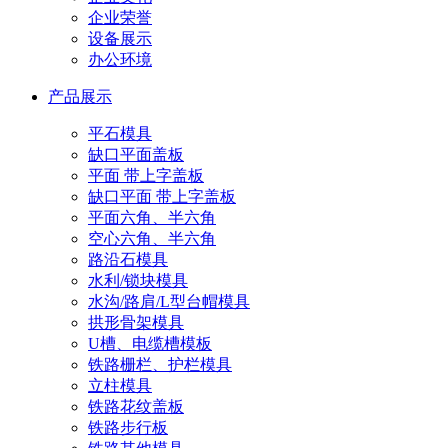
企业荣誉
设备展示
办公环境
产品展示
平石模具
缺口平面盖板
平面 带上字盖板
缺口平面 带上字盖板
平面六角、半六角
空心六角、半六角
路沿石模具
水利/锁块模具
水沟/路肩/L型台帽模具
拱形骨架模具
U槽、电缆槽模板
铁路栅栏、护栏模具
立柱模具
铁路花纹盖板
铁路步行板