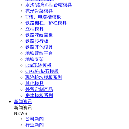
水沟/路肩/L型台帽模具
拱形骨架模具
U槽、电缆槽模板
铁路栅栏、护栏模具
立柱模具
铁路花纹盖板
铁路步行板
铁路其他模具
地铁疏散平台
地铁支架
8cm现浇模板
CFG桩/垫石模板
现浇护坡模板系列
其他模具
外贸定制产品
房建模板系列
新闻资讯
新闻资讯
NEWS
公司新闻
行业新闻