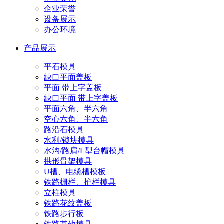
企业荣誉
设备展示
办公环境
产品展示
平石模具
缺口平面盖板
平面 带上字盖板
缺口平面 带上字盖板
平面六角、半六角
空心六角、半六角
路沿石模具
水利/锁块模具
水沟/路肩/L型台帽模具
拱形骨架模具
U槽、电缆槽模板
铁路栅栏、护栏模具
立柱模具
铁路花纹盖板
铁路步行板