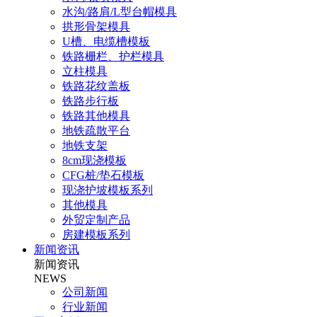
水沟/路肩/L型台帽模具
拱形骨架模具
U槽、电缆槽模板
铁路栅栏、护栏模具
立柱模具
铁路花纹盖板
铁路步行板
铁路其他模具
地铁疏散平台
地铁支架
8cm现浇模板
CFG桩/垫石模板
现浇护坡模板系列
其他模具
外贸定制产品
房建模板系列
新闻资讯
新闻资讯
NEWS
公司新闻
行业新闻