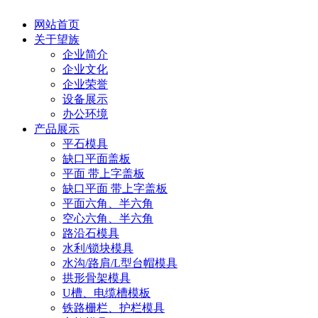
网站首页
关于望族
企业简介
企业文化
企业荣誉
设备展示
办公环境
产品展示
平石模具
缺口平面盖板
平面 带上字盖板
缺口平面 带上字盖板
平面六角、半六角
空心六角、半六角
路沿石模具
水利/锁块模具
水沟/路肩/L型台帽模具
拱形骨架模具
U槽、电缆槽模板
铁路栅栏、护栏模具