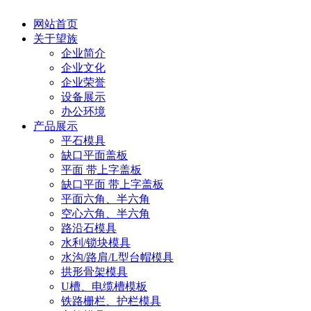
网站首页
关于望族
企业简介
企业文化
企业荣誉
设备展示
办公环境
产品展示
平石模具
缺口平面盖板
平面 带上字盖板
缺口平面 带上字盖板
平面六角、半六角
空心六角、半六角
路沿石模具
水利/锁块模具
水沟/路肩/L型台帽模具
拱形骨架模具
U槽、电缆槽模板
铁路栅栏、护栏模具