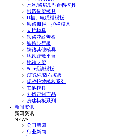
水沟/路肩/L型台帽模具
拱形骨架模具
U槽、电缆槽模板
铁路栅栏、护栏模具
立柱模具
铁路花纹盖板
铁路步行板
铁路其他模具
地铁疏散平台
地铁支架
8cm现浇模板
CFG桩/垫石模板
现浇护坡模板系列
其他模具
外贸定制产品
房建模板系列
新闻资讯
新闻资讯
NEWS
公司新闻
行业新闻