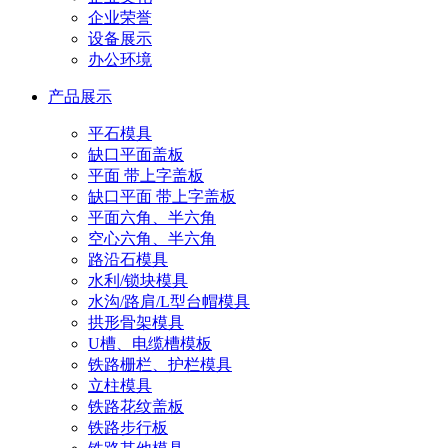
企业荣誉
设备展示
办公环境
产品展示
平石模具
缺口平面盖板
平面 带上字盖板
缺口平面 带上字盖板
平面六角、半六角
空心六角、半六角
路沿石模具
水利/锁块模具
水沟/路肩/L型台帽模具
拱形骨架模具
U槽、电缆槽模板
铁路栅栏、护栏模具
立柱模具
铁路花纹盖板
铁路步行板