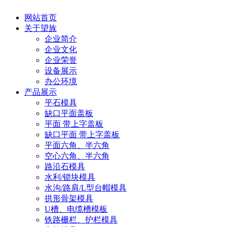
网站首页
关于望族
企业简介
企业文化
企业荣誉
设备展示
办公环境
产品展示
平石模具
缺口平面盖板
平面 带上字盖板
缺口平面 带上字盖板
平面六角、半六角
空心六角、半六角
路沿石模具
水利/锁块模具
水沟/路肩/L型台帽模具
拱形骨架模具
U槽、电缆槽模板
铁路栅栏、护栏模具