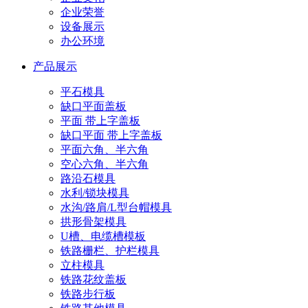
企业荣誉
设备展示
办公环境
产品展示
平石模具
缺口平面盖板
平面 带上字盖板
缺口平面 带上字盖板
平面六角、半六角
空心六角、半六角
路沿石模具
水利/锁块模具
水沟/路肩/L型台帽模具
拱形骨架模具
U槽、电缆槽模板
铁路栅栏、护栏模具
立柱模具
铁路花纹盖板
铁路步行板