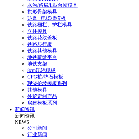
水沟/路肩/L型台帽模具
拱形骨架模具
U槽、电缆槽模板
铁路栅栏、护栏模具
立柱模具
铁路花纹盖板
铁路步行板
铁路其他模具
地铁疏散平台
地铁支架
8cm现浇模板
CFG桩/垫石模板
现浇护坡模板系列
其他模具
外贸定制产品
房建模板系列
新闻资讯
新闻资讯
NEWS
公司新闻
行业新闻