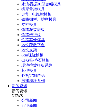
水沟/路肩/L型台帽模具
拱形骨架模具
U槽、电缆槽模板
铁路栅栏、护栏模具
立柱模具
铁路花纹盖板
铁路步行板
铁路其他模具
地铁疏散平台
地铁支架
8cm现浇模板
CFG桩/垫石模板
现浇护坡模板系列
其他模具
外贸定制产品
房建模板系列
新闻资讯
新闻资讯
NEWS
公司新闻
行业新闻