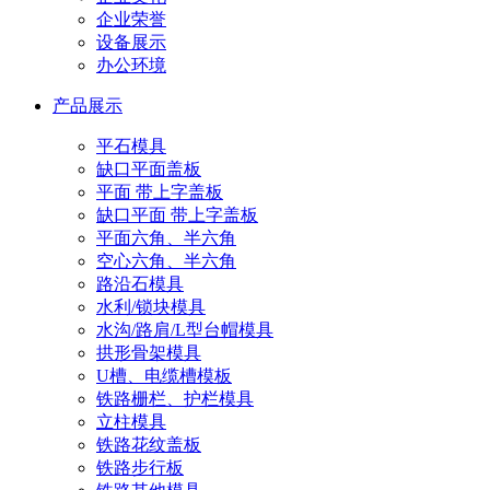
企业荣誉
设备展示
办公环境
产品展示
平石模具
缺口平面盖板
平面 带上字盖板
缺口平面 带上字盖板
平面六角、半六角
空心六角、半六角
路沿石模具
水利/锁块模具
水沟/路肩/L型台帽模具
拱形骨架模具
U槽、电缆槽模板
铁路栅栏、护栏模具
立柱模具
铁路花纹盖板
铁路步行板