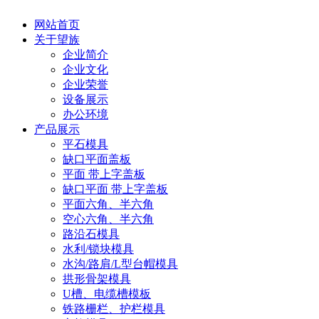
网站首页
关于望族
企业简介
企业文化
企业荣誉
设备展示
办公环境
产品展示
平石模具
缺口平面盖板
平面 带上字盖板
缺口平面 带上字盖板
平面六角、半六角
空心六角、半六角
路沿石模具
水利/锁块模具
水沟/路肩/L型台帽模具
拱形骨架模具
U槽、电缆槽模板
铁路栅栏、护栏模具