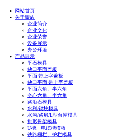
网站首页
关于望族
企业简介
企业文化
企业荣誉
设备展示
办公环境
产品展示
平石模具
缺口平面盖板
平面 带上字盖板
缺口平面 带上字盖板
平面六角、半六角
空心六角、半六角
路沿石模具
水利/锁块模具
水沟/路肩/L型台帽模具
拱形骨架模具
U槽、电缆槽模板
铁路栅栏、护栏模具