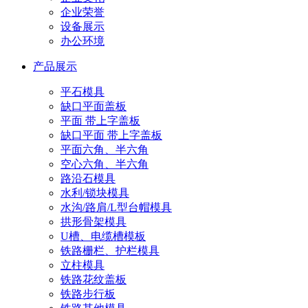
企业荣誉
设备展示
办公环境
产品展示
平石模具
缺口平面盖板
平面 带上字盖板
缺口平面 带上字盖板
平面六角、半六角
空心六角、半六角
路沿石模具
水利/锁块模具
水沟/路肩/L型台帽模具
拱形骨架模具
U槽、电缆槽模板
铁路栅栏、护栏模具
立柱模具
铁路花纹盖板
铁路步行板