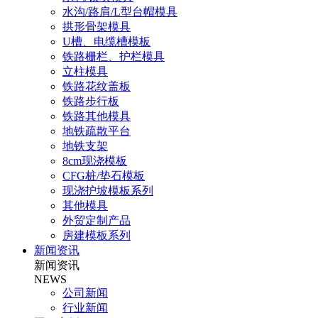
水沟/路肩/L型台帽模具
拱形骨架模具
U槽、电缆槽模板
铁路栅栏、护栏模具
立柱模具
铁路花纹盖板
铁路步行板
铁路其他模具
地铁疏散平台
地铁支架
8cm现浇模板
CFG桩/垫石模板
现浇护坡模板系列
其他模具
外贸定制产品
房建模板系列
新闻资讯
新闻资讯
NEWS
公司新闻
行业新闻