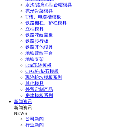
水沟/路肩/L型台帽模具
拱形骨架模具
U槽、电缆槽模板
铁路栅栏、护栏模具
立柱模具
铁路花纹盖板
铁路步行板
铁路其他模具
地铁疏散平台
地铁支架
8cm现浇模板
CFG桩/垫石模板
现浇护坡模板系列
其他模具
外贸定制产品
房建模板系列
新闻资讯
新闻资讯
NEWS
公司新闻
行业新闻