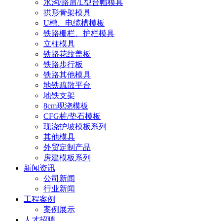
水沟/路肩/L型台帽模具
拱形骨架模具
U槽、电缆槽模板
铁路栅栏、护栏模具
立柱模具
铁路花纹盖板
铁路步行板
铁路其他模具
地铁疏散平台
地铁支架
8cm现浇模板
CFG桩/垫石模板
现浇护坡模板系列
其他模具
外贸定制产品
房建模板系列
新闻资讯
公司新闻
行业新闻
工程案例
案例展示
人才招聘