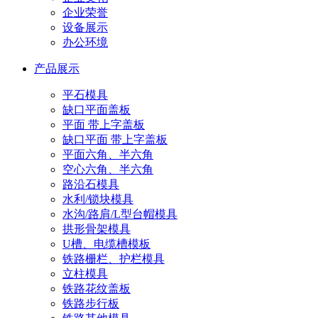
企业荣誉
设备展示
办公环境
产品展示
平石模具
缺口平面盖板
平面 带上字盖板
缺口平面 带上字盖板
平面六角、半六角
空心六角、半六角
路沿石模具
水利/锁块模具
水沟/路肩/L型台帽模具
拱形骨架模具
U槽、电缆槽模板
铁路栅栏、护栏模具
立柱模具
铁路花纹盖板
铁路步行板