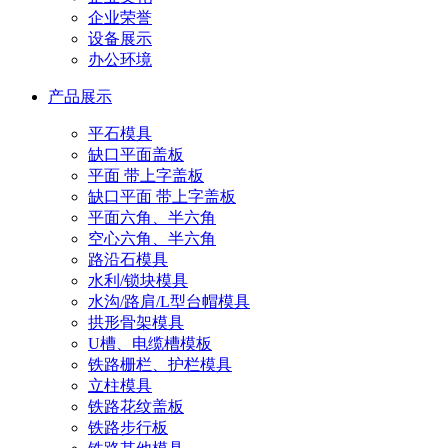
企业荣誉
设备展示
办公环境
产品展示
平石模具
缺口平面盖板
平面 带上字盖板
缺口平面 带上字盖板
平面六角、半六角
空心六角、半六角
路沿石模具
水利/锁块模具
水沟/路肩/L型台帽模具
拱形骨架模具
U槽、电缆槽模板
铁路栅栏、护栏模具
立柱模具
铁路花纹盖板
铁路步行板