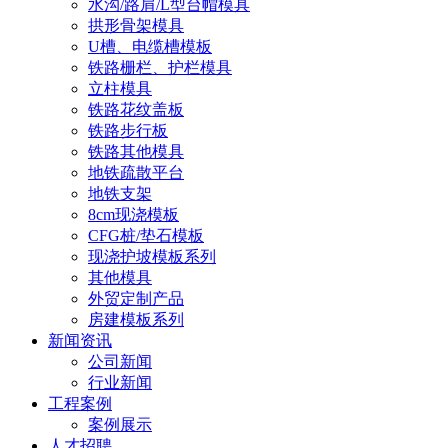
水沟/路肩/L型台帽模具
拱形骨架模具
U槽、电缆槽模板
铁路栅栏、护栏模具
立柱模具
铁路花纹盖板
铁路步行板
铁路其他模具
地铁疏散平台
地铁支架
8cm现浇模板
CFG桩/垫石模板
现浇护坡模板系列
其他模具
外贸定制产品
房建模板系列
新闻资讯
公司新闻
行业新闻
工程案例
案例展示
人才招聘