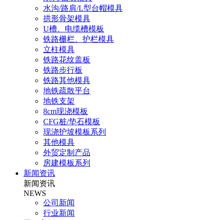
水沟/路肩/L型台帽模具
拱形骨架模具
U槽、电缆槽模板
铁路栅栏、护栏模具
立柱模具
铁路花纹盖板
铁路步行板
铁路其他模具
地铁疏散平台
地铁支架
8cm现浇模板
CFG桩/垫石模板
现浇护坡模板系列
其他模具
外贸定制产品
房建模板系列
新闻资讯
新闻资讯
NEWS
公司新闻
行业新闻