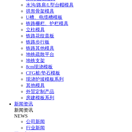
水沟/路肩/L型台帽模具
拱形骨架模具
U槽、电缆槽模板
铁路栅栏、护栏模具
立柱模具
铁路花纹盖板
铁路步行板
铁路其他模具
地铁疏散平台
地铁支架
8cm现浇模板
CFG桩/垫石模板
现浇护坡模板系列
其他模具
外贸定制产品
房建模板系列
新闻资讯
新闻资讯
NEWS
公司新闻
行业新闻