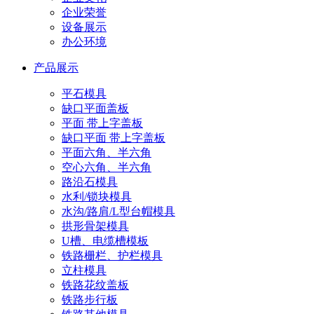
企业荣誉
设备展示
办公环境
产品展示
平石模具
缺口平面盖板
平面 带上字盖板
缺口平面 带上字盖板
平面六角、半六角
空心六角、半六角
路沿石模具
水利/锁块模具
水沟/路肩/L型台帽模具
拱形骨架模具
U槽、电缆槽模板
铁路栅栏、护栏模具
立柱模具
铁路花纹盖板
铁路步行板