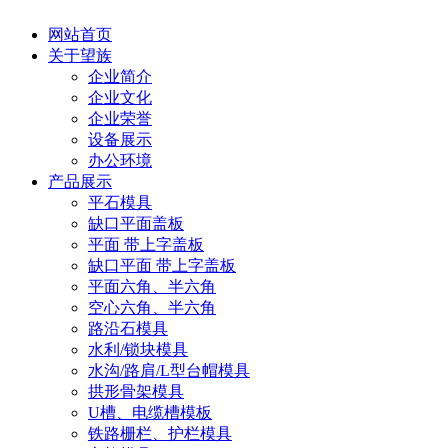
网站首页
关于望族
企业简介
企业文化
企业荣誉
设备展示
办公环境
产品展示
平石模具
缺口平面盖板
平面 带上字盖板
缺口平面 带上字盖板
平面六角、半六角
空心六角、半六角
路沿石模具
水利/锁块模具
水沟/路肩/L型台帽模具
拱形骨架模具
U槽、电缆槽模板
铁路栅栏、护栏模具