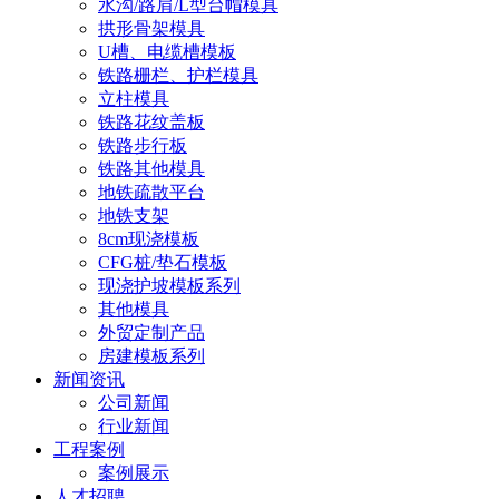
水沟/路肩/L型台帽模具
拱形骨架模具
U槽、电缆槽模板
铁路栅栏、护栏模具
立柱模具
铁路花纹盖板
铁路步行板
铁路其他模具
地铁疏散平台
地铁支架
8cm现浇模板
CFG桩/垫石模板
现浇护坡模板系列
其他模具
外贸定制产品
房建模板系列
新闻资讯
公司新闻
行业新闻
工程案例
案例展示
人才招聘