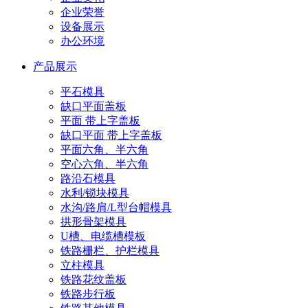
企业荣誉
设备展示
办公环境
产品展示
平石模具
缺口平面盖板
平面 带上字盖板
缺口平面 带上字盖板
平面六角、半六角
空心六角、半六角
路沿石模具
水利/锁块模具
水沟/路肩/L型台帽模具
拱形骨架模具
U槽、电缆槽模板
铁路栅栏、护栏模具
立柱模具
铁路花纹盖板
铁路步行板