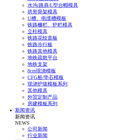
水沟/路肩/L型台帽模具
拱形骨架模具
U槽、电缆槽模板
铁路栅栏、护栏模具
立柱模具
铁路花纹盖板
铁路步行板
铁路其他模具
地铁疏散平台
地铁支架
8cm现浇模板
CFG桩/垫石模板
现浇护坡模板系列
其他模具
外贸定制产品
房建模板系列
新闻资讯
新闻资讯
NEWS
公司新闻
行业新闻