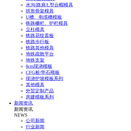
水沟/路肩/L型台帽模具
拱形骨架模具
U槽、电缆槽模板
铁路栅栏、护栏模具
立柱模具
铁路花纹盖板
铁路步行板
铁路其他模具
地铁疏散平台
地铁支架
8cm现浇模板
CFG桩/垫石模板
现浇护坡模板系列
其他模具
外贸定制产品
房建模板系列
新闻资讯
新闻资讯
NEWS
公司新闻
行业新闻