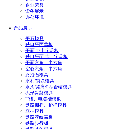
企业荣誉
设备展示
办公环境
产品展示
平石模具
缺口平面盖板
平面 带上字盖板
缺口平面 带上字盖板
平面六角、半六角
空心六角、半六角
路沿石模具
水利/锁块模具
水沟/路肩/L型台帽模具
拱形骨架模具
U槽、电缆槽模板
铁路栅栏、护栏模具
立柱模具
铁路花纹盖板
铁路步行板