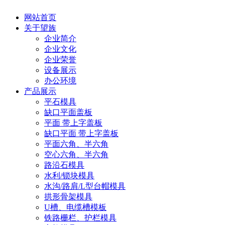
网站首页
关于望族
企业简介
企业文化
企业荣誉
设备展示
办公环境
产品展示
平石模具
缺口平面盖板
平面 带上字盖板
缺口平面 带上字盖板
平面六角、半六角
空心六角、半六角
路沿石模具
水利/锁块模具
水沟/路肩/L型台帽模具
拱形骨架模具
U槽、电缆槽模板
铁路栅栏、护栏模具