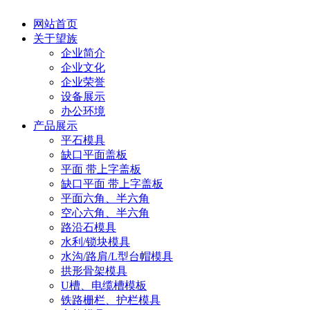
网站首页
关于望族
企业简介
企业文化
企业荣誉
设备展示
办公环境
产品展示
平石模具
缺口平面盖板
平面 带上字盖板
缺口平面 带上字盖板
平面六角、半六角
空心六角、半六角
路沿石模具
水利/锁块模具
水沟/路肩/L型台帽模具
拱形骨架模具
U槽、电缆槽模板
铁路栅栏、护栏模具