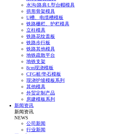
水沟/路肩/L型台帽模具
拱形骨架模具
U槽、电缆槽模板
铁路栅栏、护栏模具
立柱模具
铁路花纹盖板
铁路步行板
铁路其他模具
地铁疏散平台
地铁支架
8cm现浇模板
CFG桩/垫石模板
现浇护坡模板系列
其他模具
外贸定制产品
房建模板系列
新闻资讯
新闻资讯
NEWS
公司新闻
行业新闻