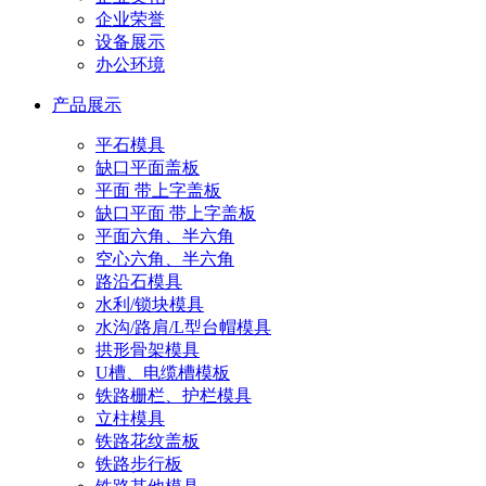
企业荣誉
设备展示
办公环境
产品展示
平石模具
缺口平面盖板
平面 带上字盖板
缺口平面 带上字盖板
平面六角、半六角
空心六角、半六角
路沿石模具
水利/锁块模具
水沟/路肩/L型台帽模具
拱形骨架模具
U槽、电缆槽模板
铁路栅栏、护栏模具
立柱模具
铁路花纹盖板
铁路步行板