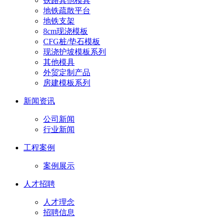
铁路其他模具
地铁疏散平台
地铁支架
8cm现浇模板
CFG桩/垫石模板
现浇护坡模板系列
其他模具
外贸定制产品
房建模板系列
新闻资讯
公司新闻
行业新闻
工程案例
案例展示
人才招聘
人才理念
招聘信息