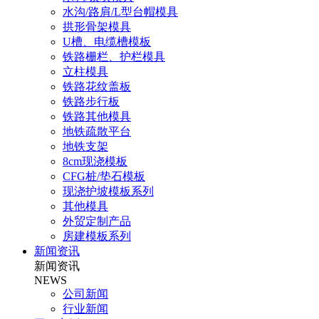
水沟/路肩/L型台帽模具
拱形骨架模具
U槽、电缆槽模板
铁路栅栏、护栏模具
立柱模具
铁路花纹盖板
铁路步行板
铁路其他模具
地铁疏散平台
地铁支架
8cm现浇模板
CFG桩/垫石模板
现浇护坡模板系列
其他模具
外贸定制产品
房建模板系列
新闻资讯
新闻资讯
NEWS
公司新闻
行业新闻