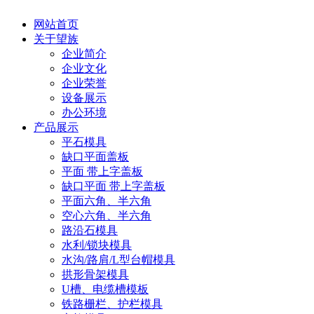
网站首页
关于望族
企业简介
企业文化
企业荣誉
设备展示
办公环境
产品展示
平石模具
缺口平面盖板
平面 带上字盖板
缺口平面 带上字盖板
平面六角、半六角
空心六角、半六角
路沿石模具
水利/锁块模具
水沟/路肩/L型台帽模具
拱形骨架模具
U槽、电缆槽模板
铁路栅栏、护栏模具