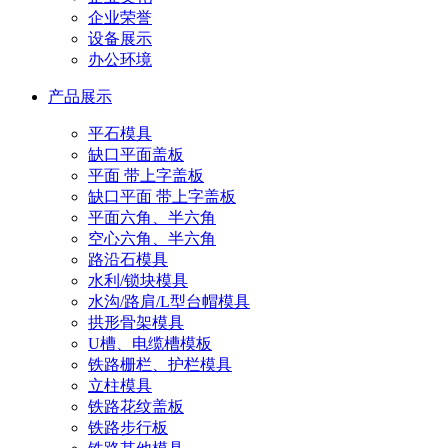
企业荣誉
设备展示
办公环境
产品展示
平石模具
缺口平面盖板
平面 带上字盖板
缺口平面 带上字盖板
平面六角、半六角
空心六角、半六角
路沿石模具
水利/锁块模具
水沟/路肩/L型台帽模具
拱形骨架模具
U槽、电缆槽模板
铁路栅栏、护栏模具
立柱模具
铁路花纹盖板
铁路步行板