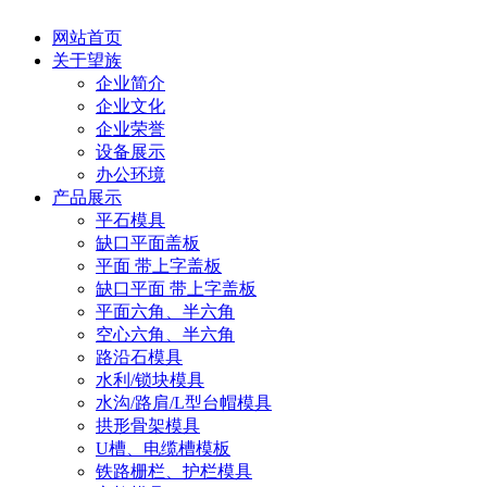
网站首页
关于望族
企业简介
企业文化
企业荣誉
设备展示
办公环境
产品展示
平石模具
缺口平面盖板
平面 带上字盖板
缺口平面 带上字盖板
平面六角、半六角
空心六角、半六角
路沿石模具
水利/锁块模具
水沟/路肩/L型台帽模具
拱形骨架模具
U槽、电缆槽模板
铁路栅栏、护栏模具