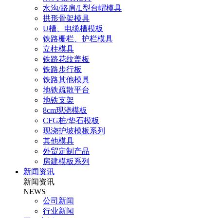
水沟/路肩/L型台帽模具
拱形骨架模具
U槽、电缆槽模板
铁路栅栏、护栏模具
立柱模具
铁路花纹盖板
铁路步行板
铁路其他模具
地铁疏散平台
地铁支架
8cm现浇模板
CFG桩/垫石模板
现浇护坡模板系列
其他模具
外贸定制产品
房建模板系列
新闻资讯
新闻资讯
NEWS
公司新闻
行业新闻