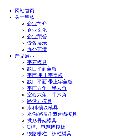
网站首页
关于望族
企业简介
企业文化
企业荣誉
设备展示
办公环境
产品展示
平石模具
缺口平面盖板
平面 带上字盖板
缺口平面 带上字盖板
平面六角、半六角
空心六角、半六角
路沿石模具
水利/锁块模具
水沟/路肩/L型台帽模具
拱形骨架模具
U槽、电缆槽模板
铁路栅栏、护栏模具