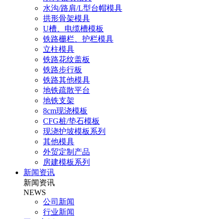
水沟/路肩/L型台帽模具
拱形骨架模具
U槽、电缆槽模板
铁路栅栏、护栏模具
立柱模具
铁路花纹盖板
铁路步行板
铁路其他模具
地铁疏散平台
地铁支架
8cm现浇模板
CFG桩/垫石模板
现浇护坡模板系列
其他模具
外贸定制产品
房建模板系列
新闻资讯
新闻资讯
NEWS
公司新闻
行业新闻