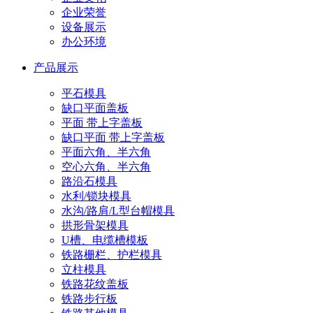
企业荣誉
设备展示
办公环境
产品展示
平石模具
缺口平面盖板
平面 带上字盖板
缺口平面 带上字盖板
平面六角、半六角
空心六角、半六角
路沿石模具
水利/锁块模具
水沟/路肩/L型台帽模具
拱形骨架模具
U槽、电缆槽模板
铁路栅栏、护栏模具
立柱模具
铁路花纹盖板
铁路步行板