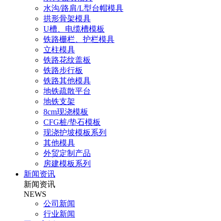
水沟/路肩/L型台帽模具
拱形骨架模具
U槽、电缆槽模板
铁路栅栏、护栏模具
立柱模具
铁路花纹盖板
铁路步行板
铁路其他模具
地铁疏散平台
地铁支架
8cm现浇模板
CFG桩/垫石模板
现浇护坡模板系列
其他模具
外贸定制产品
房建模板系列
新闻资讯
新闻资讯
NEWS
公司新闻
行业新闻