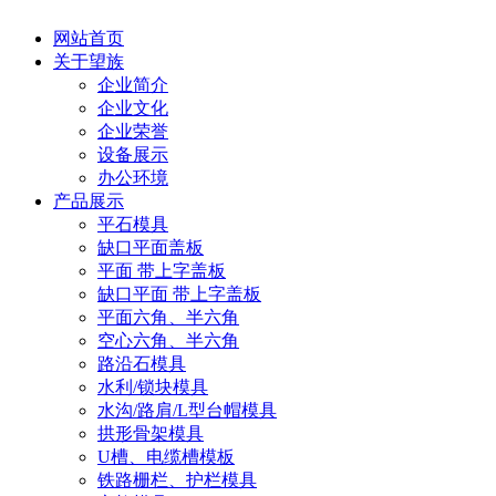
网站首页
关于望族
企业简介
企业文化
企业荣誉
设备展示
办公环境
产品展示
平石模具
缺口平面盖板
平面 带上字盖板
缺口平面 带上字盖板
平面六角、半六角
空心六角、半六角
路沿石模具
水利/锁块模具
水沟/路肩/L型台帽模具
拱形骨架模具
U槽、电缆槽模板
铁路栅栏、护栏模具