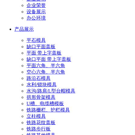
企业荣誉
设备展示
办公环境
产品展示
平石模具
缺口平面盖板
平面 带上字盖板
缺口平面 带上字盖板
平面六角、半六角
空心六角、半六角
路沿石模具
水利/锁块模具
水沟/路肩/L型台帽模具
拱形骨架模具
U槽、电缆槽模板
铁路栅栏、护栏模具
立柱模具
铁路花纹盖板
铁路步行板