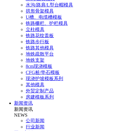
水沟/路肩/L型台帽模具
拱形骨架模具
U槽、电缆槽模板
铁路栅栏、护栏模具
立柱模具
铁路花纹盖板
铁路步行板
铁路其他模具
地铁疏散平台
地铁支架
8cm现浇模板
CFG桩/垫石模板
现浇护坡模板系列
其他模具
外贸定制产品
房建模板系列
新闻资讯
新闻资讯
NEWS
公司新闻
行业新闻