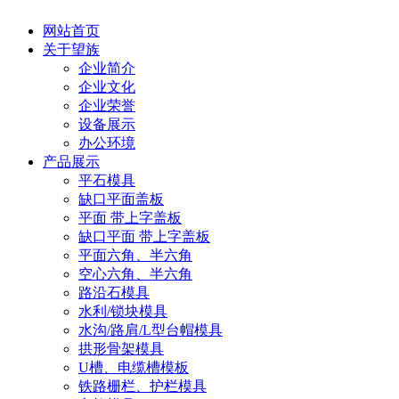
网站首页
关于望族
企业简介
企业文化
企业荣誉
设备展示
办公环境
产品展示
平石模具
缺口平面盖板
平面 带上字盖板
缺口平面 带上字盖板
平面六角、半六角
空心六角、半六角
路沿石模具
水利/锁块模具
水沟/路肩/L型台帽模具
拱形骨架模具
U槽、电缆槽模板
铁路栅栏、护栏模具