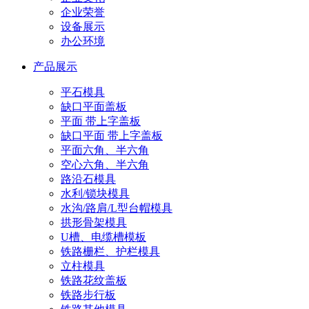
企业荣誉
设备展示
办公环境
产品展示
平石模具
缺口平面盖板
平面 带上字盖板
缺口平面 带上字盖板
平面六角、半六角
空心六角、半六角
路沿石模具
水利/锁块模具
水沟/路肩/L型台帽模具
拱形骨架模具
U槽、电缆槽模板
铁路栅栏、护栏模具
立柱模具
铁路花纹盖板
铁路步行板