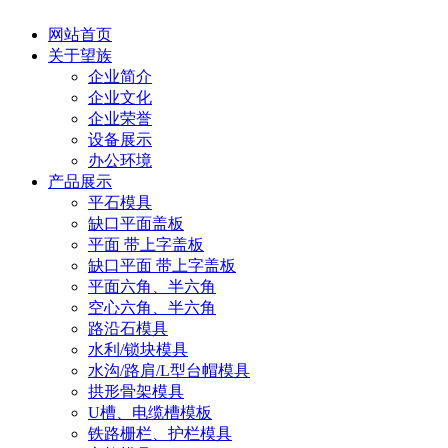
网站首页
关于望族
企业简介
企业文化
企业荣誉
设备展示
办公环境
产品展示
平石模具
缺口平面盖板
平面 带上字盖板
缺口平面 带上字盖板
平面六角、半六角
空心六角、半六角
路沿石模具
水利/锁块模具
水沟/路肩/L型台帽模具
拱形骨架模具
U槽、电缆槽模板
铁路栅栏、护栏模具