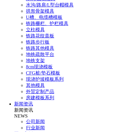
水沟/路肩/L型台帽模具
拱形骨架模具
U槽、电缆槽模板
铁路栅栏、护栏模具
立柱模具
铁路花纹盖板
铁路步行板
铁路其他模具
地铁疏散平台
地铁支架
8cm现浇模板
CFG桩/垫石模板
现浇护坡模板系列
其他模具
外贸定制产品
房建模板系列
新闻资讯
新闻资讯
NEWS
公司新闻
行业新闻