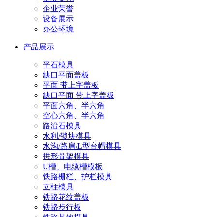
企业荣誉
设备展示
办公环境
产品展示
平石模具
缺口平面盖板
平面 带上字盖板
缺口平面 带上字盖板
平面六角、半六角
空心六角、半六角
路沿石模具
水利/锁块模具
水沟/路肩/L型台帽模具
拱形骨架模具
U槽、电缆槽模板
铁路栅栏、护栏模具
立柱模具
铁路花纹盖板
铁路步行板