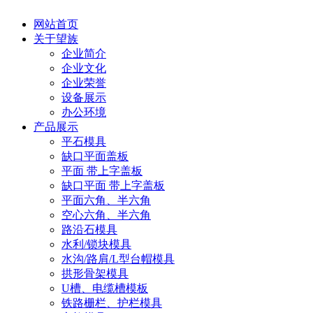
网站首页
关于望族
企业简介
企业文化
企业荣誉
设备展示
办公环境
产品展示
平石模具
缺口平面盖板
平面 带上字盖板
缺口平面 带上字盖板
平面六角、半六角
空心六角、半六角
路沿石模具
水利/锁块模具
水沟/路肩/L型台帽模具
拱形骨架模具
U槽、电缆槽模板
铁路栅栏、护栏模具