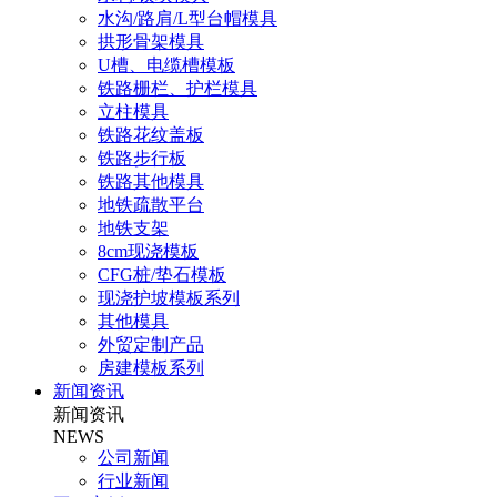
水沟/路肩/L型台帽模具
拱形骨架模具
U槽、电缆槽模板
铁路栅栏、护栏模具
立柱模具
铁路花纹盖板
铁路步行板
铁路其他模具
地铁疏散平台
地铁支架
8cm现浇模板
CFG桩/垫石模板
现浇护坡模板系列
其他模具
外贸定制产品
房建模板系列
新闻资讯
新闻资讯
NEWS
公司新闻
行业新闻