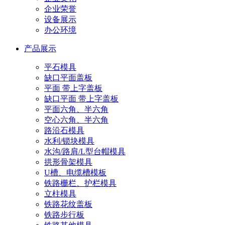
企业荣誉
设备展示
办公环境
产品展示
平石模具
缺口平面盖板
平面 带上字盖板
缺口平面 带上字盖板
平面六角、半六角
空心六角、半六角
路沿石模具
水利/锁块模具
水沟/路肩/L型台帽模具
拱形骨架模具
U槽、电缆槽模板
铁路栅栏、护栏模具
立柱模具
铁路花纹盖板
铁路步行板