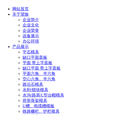
网站首页
关于望族
企业简介
企业文化
企业荣誉
设备展示
办公环境
产品展示
平石模具
缺口平面盖板
平面 带上字盖板
缺口平面 带上字盖板
平面六角、半六角
空心六角、半六角
路沿石模具
水利/锁块模具
水沟/路肩/L型台帽模具
拱形骨架模具
U槽、电缆槽模板
铁路栅栏、护栏模具