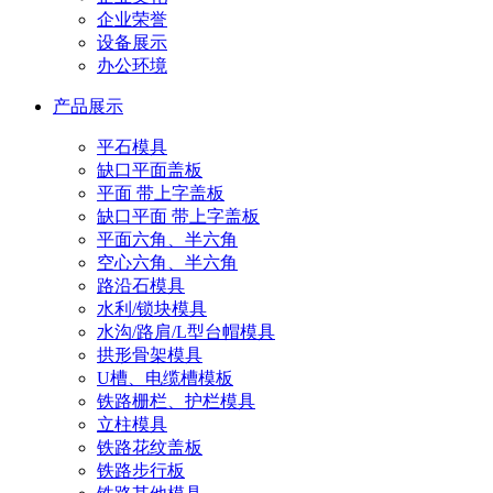
企业荣誉
设备展示
办公环境
产品展示
平石模具
缺口平面盖板
平面 带上字盖板
缺口平面 带上字盖板
平面六角、半六角
空心六角、半六角
路沿石模具
水利/锁块模具
水沟/路肩/L型台帽模具
拱形骨架模具
U槽、电缆槽模板
铁路栅栏、护栏模具
立柱模具
铁路花纹盖板
铁路步行板