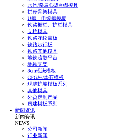
水沟/路肩/L型台帽模具
拱形骨架模具
U槽、电缆槽模板
铁路栅栏、护栏模具
立柱模具
铁路花纹盖板
铁路步行板
铁路其他模具
地铁疏散平台
地铁支架
8cm现浇模板
CFG桩/垫石模板
现浇护坡模板系列
其他模具
外贸定制产品
房建模板系列
新闻资讯
新闻资讯
NEWS
公司新闻
行业新闻