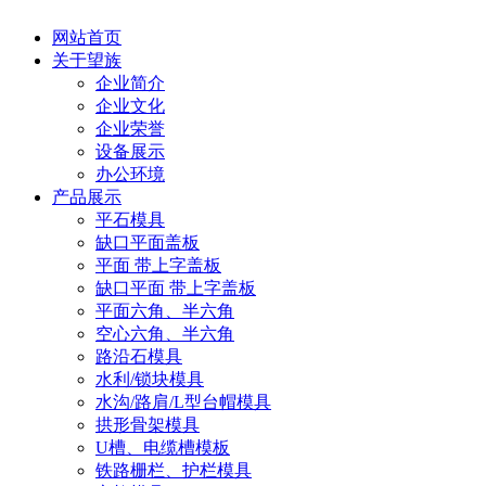
网站首页
关于望族
企业简介
企业文化
企业荣誉
设备展示
办公环境
产品展示
平石模具
缺口平面盖板
平面 带上字盖板
缺口平面 带上字盖板
平面六角、半六角
空心六角、半六角
路沿石模具
水利/锁块模具
水沟/路肩/L型台帽模具
拱形骨架模具
U槽、电缆槽模板
铁路栅栏、护栏模具