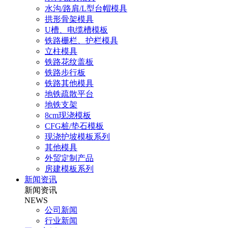
水沟/路肩/L型台帽模具
拱形骨架模具
U槽、电缆槽模板
铁路栅栏、护栏模具
立柱模具
铁路花纹盖板
铁路步行板
铁路其他模具
地铁疏散平台
地铁支架
8cm现浇模板
CFG桩/垫石模板
现浇护坡模板系列
其他模具
外贸定制产品
房建模板系列
新闻资讯
新闻资讯
NEWS
公司新闻
行业新闻