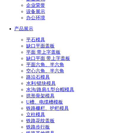
企业荣誉
设备展示
办公环境
产品展示
平石模具
缺口平面盖板
平面 带上字盖板
缺口平面 带上字盖板
平面六角、半六角
空心六角、半六角
路沿石模具
水利/锁块模具
水沟/路肩/L型台帽模具
拱形骨架模具
U槽、电缆槽模板
铁路栅栏、护栏模具
立柱模具
铁路花纹盖板
铁路步行板