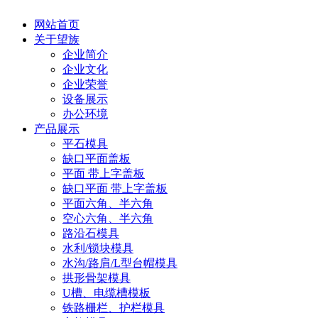
网站首页
关于望族
企业简介
企业文化
企业荣誉
设备展示
办公环境
产品展示
平石模具
缺口平面盖板
平面 带上字盖板
缺口平面 带上字盖板
平面六角、半六角
空心六角、半六角
路沿石模具
水利/锁块模具
水沟/路肩/L型台帽模具
拱形骨架模具
U槽、电缆槽模板
铁路栅栏、护栏模具