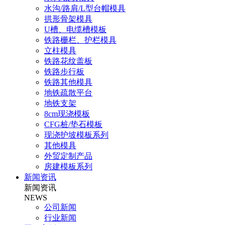
水沟/路肩/L型台帽模具
拱形骨架模具
U槽、电缆槽模板
铁路栅栏、护栏模具
立柱模具
铁路花纹盖板
铁路步行板
铁路其他模具
地铁疏散平台
地铁支架
8cm现浇模板
CFG桩/垫石模板
现浇护坡模板系列
其他模具
外贸定制产品
房建模板系列
新闻资讯
新闻资讯
NEWS
公司新闻
行业新闻