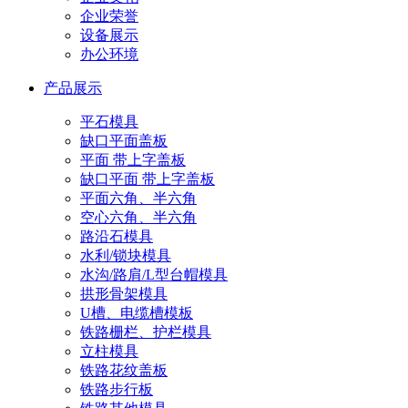
企业荣誉
设备展示
办公环境
产品展示
平石模具
缺口平面盖板
平面 带上字盖板
缺口平面 带上字盖板
平面六角、半六角
空心六角、半六角
路沿石模具
水利/锁块模具
水沟/路肩/L型台帽模具
拱形骨架模具
U槽、电缆槽模板
铁路栅栏、护栏模具
立柱模具
铁路花纹盖板
铁路步行板