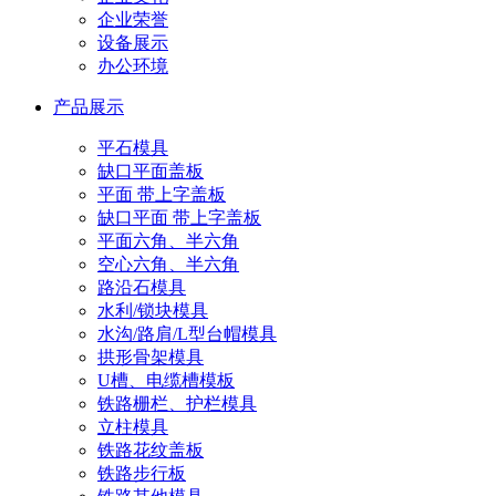
企业荣誉
设备展示
办公环境
产品展示
平石模具
缺口平面盖板
平面 带上字盖板
缺口平面 带上字盖板
平面六角、半六角
空心六角、半六角
路沿石模具
水利/锁块模具
水沟/路肩/L型台帽模具
拱形骨架模具
U槽、电缆槽模板
铁路栅栏、护栏模具
立柱模具
铁路花纹盖板
铁路步行板