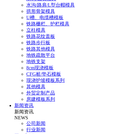
水沟/路肩/L型台帽模具
拱形骨架模具
U槽、电缆槽模板
铁路栅栏、护栏模具
立柱模具
铁路花纹盖板
铁路步行板
铁路其他模具
地铁疏散平台
地铁支架
8cm现浇模板
CFG桩/垫石模板
现浇护坡模板系列
其他模具
外贸定制产品
房建模板系列
新闻资讯
新闻资讯
NEWS
公司新闻
行业新闻