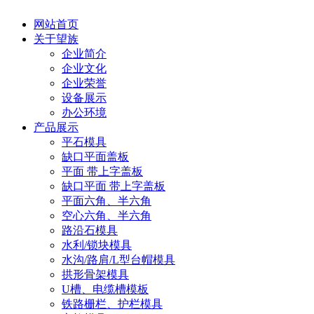
网站首页
关于望族
企业简介
企业文化
企业荣誉
设备展示
办公环境
产品展示
平石模具
缺口平面盖板
平面 带上字盖板
缺口平面 带上字盖板
平面六角、半六角
空心六角、半六角
路沿石模具
水利/锁块模具
水沟/路肩/L型台帽模具
拱形骨架模具
U槽、电缆槽模板
铁路栅栏、护栏模具