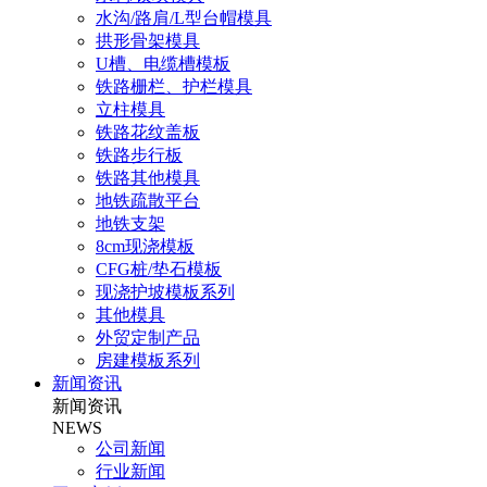
水沟/路肩/L型台帽模具
拱形骨架模具
U槽、电缆槽模板
铁路栅栏、护栏模具
立柱模具
铁路花纹盖板
铁路步行板
铁路其他模具
地铁疏散平台
地铁支架
8cm现浇模板
CFG桩/垫石模板
现浇护坡模板系列
其他模具
外贸定制产品
房建模板系列
新闻资讯
新闻资讯
NEWS
公司新闻
行业新闻