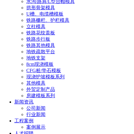
水沟/路肩/L型台帽模具
拱形骨架模具
U槽、电缆槽模板
铁路栅栏、护栏模具
立柱模具
铁路花纹盖板
铁路步行板
铁路其他模具
地铁疏散平台
地铁支架
8cm现浇模板
CFG桩/垫石模板
现浇护坡模板系列
其他模具
外贸定制产品
房建模板系列
新闻资讯
公司新闻
行业新闻
工程案例
案例展示
人才招聘