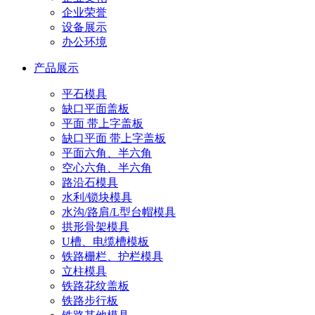
企业荣誉
设备展示
办公环境
产品展示
平石模具
缺口平面盖板
平面 带上字盖板
缺口平面 带上字盖板
平面六角、半六角
空心六角、半六角
路沿石模具
水利/锁块模具
水沟/路肩/L型台帽模具
拱形骨架模具
U槽、电缆槽模板
铁路栅栏、护栏模具
立柱模具
铁路花纹盖板
铁路步行板