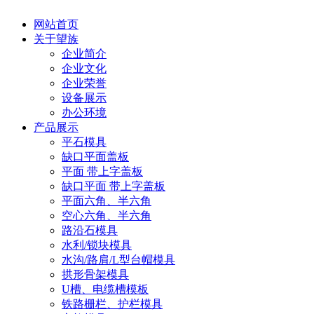
网站首页
关于望族
企业简介
企业文化
企业荣誉
设备展示
办公环境
产品展示
平石模具
缺口平面盖板
平面 带上字盖板
缺口平面 带上字盖板
平面六角、半六角
空心六角、半六角
路沿石模具
水利/锁块模具
水沟/路肩/L型台帽模具
拱形骨架模具
U槽、电缆槽模板
铁路栅栏、护栏模具