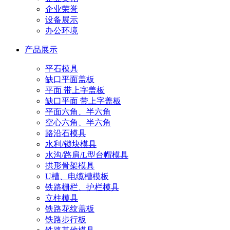
企业荣誉
设备展示
办公环境
产品展示
平石模具
缺口平面盖板
平面 带上字盖板
缺口平面 带上字盖板
平面六角、半六角
空心六角、半六角
路沿石模具
水利/锁块模具
水沟/路肩/L型台帽模具
拱形骨架模具
U槽、电缆槽模板
铁路栅栏、护栏模具
立柱模具
铁路花纹盖板
铁路步行板