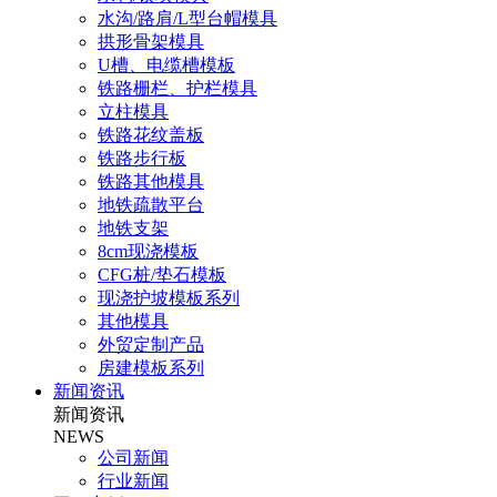
水沟/路肩/L型台帽模具
拱形骨架模具
U槽、电缆槽模板
铁路栅栏、护栏模具
立柱模具
铁路花纹盖板
铁路步行板
铁路其他模具
地铁疏散平台
地铁支架
8cm现浇模板
CFG桩/垫石模板
现浇护坡模板系列
其他模具
外贸定制产品
房建模板系列
新闻资讯
新闻资讯
NEWS
公司新闻
行业新闻