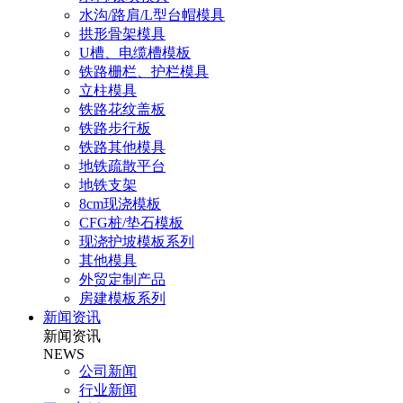
水沟/路肩/L型台帽模具
拱形骨架模具
U槽、电缆槽模板
铁路栅栏、护栏模具
立柱模具
铁路花纹盖板
铁路步行板
铁路其他模具
地铁疏散平台
地铁支架
8cm现浇模板
CFG桩/垫石模板
现浇护坡模板系列
其他模具
外贸定制产品
房建模板系列
新闻资讯
新闻资讯
NEWS
公司新闻
行业新闻