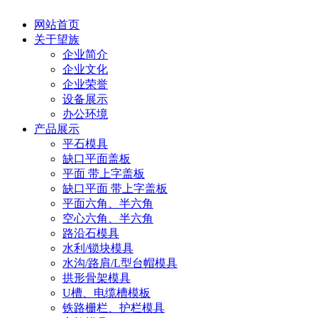
网站首页
关于望族
企业简介
企业文化
企业荣誉
设备展示
办公环境
产品展示
平石模具
缺口平面盖板
平面 带上字盖板
缺口平面 带上字盖板
平面六角、半六角
空心六角、半六角
路沿石模具
水利/锁块模具
水沟/路肩/L型台帽模具
拱形骨架模具
U槽、电缆槽模板
铁路栅栏、护栏模具