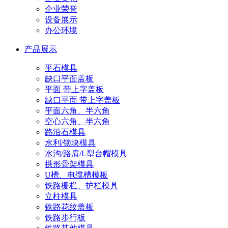
企业荣誉
设备展示
办公环境
产品展示
平石模具
缺口平面盖板
平面 带上字盖板
缺口平面 带上字盖板
平面六角、半六角
空心六角、半六角
路沿石模具
水利/锁块模具
水沟/路肩/L型台帽模具
拱形骨架模具
U槽、电缆槽模板
铁路栅栏、护栏模具
立柱模具
铁路花纹盖板
铁路步行板