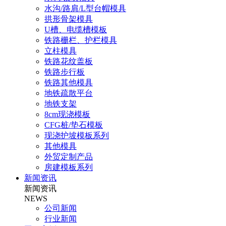
水沟/路肩/L型台帽模具
拱形骨架模具
U槽、电缆槽模板
铁路栅栏、护栏模具
立柱模具
铁路花纹盖板
铁路步行板
铁路其他模具
地铁疏散平台
地铁支架
8cm现浇模板
CFG桩/垫石模板
现浇护坡模板系列
其他模具
外贸定制产品
房建模板系列
新闻资讯
新闻资讯
NEWS
公司新闻
行业新闻