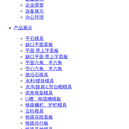
企业荣誉
设备展示
办公环境
产品展示
平石模具
缺口平面盖板
平面 带上字盖板
缺口平面 带上字盖板
平面六角、半六角
空心六角、半六角
路沿石模具
水利/锁块模具
水沟/路肩/L型台帽模具
拱形骨架模具
U槽、电缆槽模板
铁路栅栏、护栏模具
立柱模具
铁路花纹盖板
铁路步行板