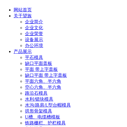
网站首页
关于望族
企业简介
企业文化
企业荣誉
设备展示
办公环境
产品展示
平石模具
缺口平面盖板
平面 带上字盖板
缺口平面 带上字盖板
平面六角、半六角
空心六角、半六角
路沿石模具
水利/锁块模具
水沟/路肩/L型台帽模具
拱形骨架模具
U槽、电缆槽模板
铁路栅栏、护栏模具