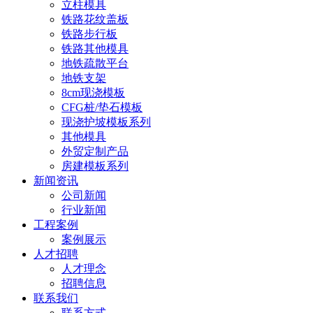
立柱模具
铁路花纹盖板
铁路步行板
铁路其他模具
地铁疏散平台
地铁支架
8cm现浇模板
CFG桩/垫石模板
现浇护坡模板系列
其他模具
外贸定制产品
房建模板系列
新闻资讯
公司新闻
行业新闻
工程案例
案例展示
人才招聘
人才理念
招聘信息
联系我们
联系方式