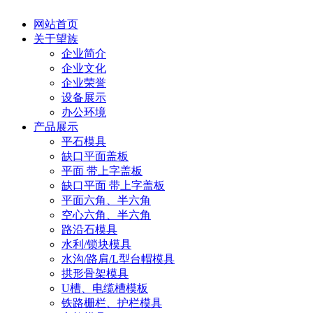
网站首页
关于望族
企业简介
企业文化
企业荣誉
设备展示
办公环境
产品展示
平石模具
缺口平面盖板
平面 带上字盖板
缺口平面 带上字盖板
平面六角、半六角
空心六角、半六角
路沿石模具
水利/锁块模具
水沟/路肩/L型台帽模具
拱形骨架模具
U槽、电缆槽模板
铁路栅栏、护栏模具