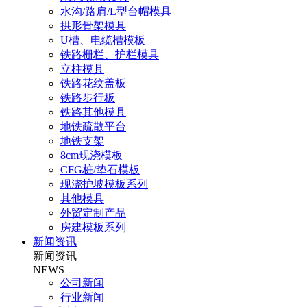
水沟/路肩/L型台帽模具
拱形骨架模具
U槽、电缆槽模板
铁路栅栏、护栏模具
立柱模具
铁路花纹盖板
铁路步行板
铁路其他模具
地铁疏散平台
地铁支架
8cm现浇模板
CFG桩/垫石模板
现浇护坡模板系列
其他模具
外贸定制产品
房建模板系列
新闻资讯
新闻资讯
NEWS
公司新闻
行业新闻