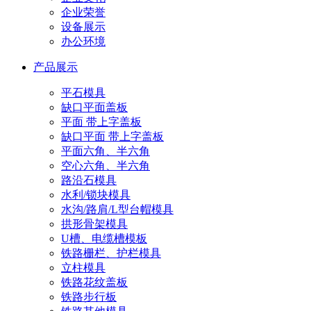
企业荣誉
设备展示
办公环境
产品展示
平石模具
缺口平面盖板
平面 带上字盖板
缺口平面 带上字盖板
平面六角、半六角
空心六角、半六角
路沿石模具
水利/锁块模具
水沟/路肩/L型台帽模具
拱形骨架模具
U槽、电缆槽模板
铁路栅栏、护栏模具
立柱模具
铁路花纹盖板
铁路步行板