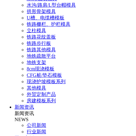
水沟/路肩/L型台帽模具
拱形骨架模具
U槽、电缆槽模板
铁路栅栏、护栏模具
立柱模具
铁路花纹盖板
铁路步行板
铁路其他模具
地铁疏散平台
地铁支架
8cm现浇模板
CFG桩/垫石模板
现浇护坡模板系列
其他模具
外贸定制产品
房建模板系列
新闻资讯
新闻资讯
NEWS
公司新闻
行业新闻