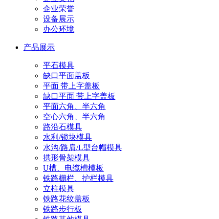
企业荣誉
设备展示
办公环境
产品展示
平石模具
缺口平面盖板
平面 带上字盖板
缺口平面 带上字盖板
平面六角、半六角
空心六角、半六角
路沿石模具
水利/锁块模具
水沟/路肩/L型台帽模具
拱形骨架模具
U槽、电缆槽模板
铁路栅栏、护栏模具
立柱模具
铁路花纹盖板
铁路步行板