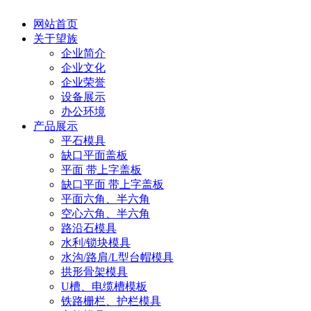
网站首页
关于望族
企业简介
企业文化
企业荣誉
设备展示
办公环境
产品展示
平石模具
缺口平面盖板
平面 带上字盖板
缺口平面 带上字盖板
平面六角、半六角
空心六角、半六角
路沿石模具
水利/锁块模具
水沟/路肩/L型台帽模具
拱形骨架模具
U槽、电缆槽模板
铁路栅栏、护栏模具