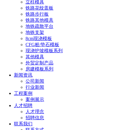
立柱模具
铁路花纹盖板
铁路步行板
铁路其他模具
地铁疏散平台
地铁支架
8cm现浇模板
CFG桩/垫石模板
现浇护坡模板系列
其他模具
外贸定制产品
房建模板系列
新闻资讯
公司新闻
行业新闻
工程案例
案例展示
人才招聘
人才理念
招聘信息
联系我们
联系方式