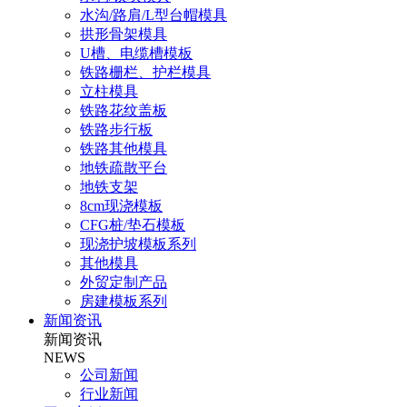
水沟/路肩/L型台帽模具
拱形骨架模具
U槽、电缆槽模板
铁路栅栏、护栏模具
立柱模具
铁路花纹盖板
铁路步行板
铁路其他模具
地铁疏散平台
地铁支架
8cm现浇模板
CFG桩/垫石模板
现浇护坡模板系列
其他模具
外贸定制产品
房建模板系列
新闻资讯
新闻资讯
NEWS
公司新闻
行业新闻