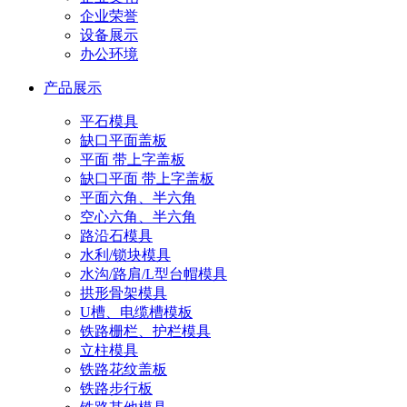
企业荣誉
设备展示
办公环境
产品展示
平石模具
缺口平面盖板
平面 带上字盖板
缺口平面 带上字盖板
平面六角、半六角
空心六角、半六角
路沿石模具
水利/锁块模具
水沟/路肩/L型台帽模具
拱形骨架模具
U槽、电缆槽模板
铁路栅栏、护栏模具
立柱模具
铁路花纹盖板
铁路步行板