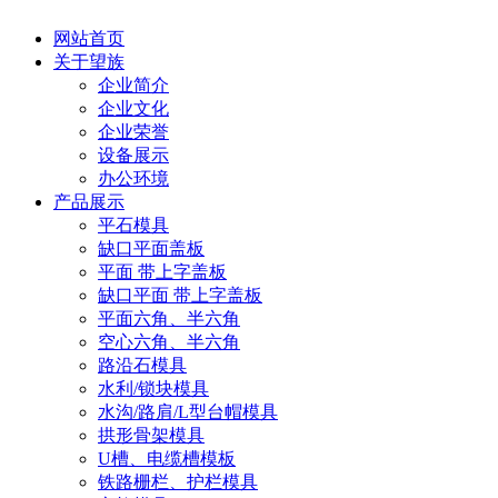
网站首页
关于望族
企业简介
企业文化
企业荣誉
设备展示
办公环境
产品展示
平石模具
缺口平面盖板
平面 带上字盖板
缺口平面 带上字盖板
平面六角、半六角
空心六角、半六角
路沿石模具
水利/锁块模具
水沟/路肩/L型台帽模具
拱形骨架模具
U槽、电缆槽模板
铁路栅栏、护栏模具