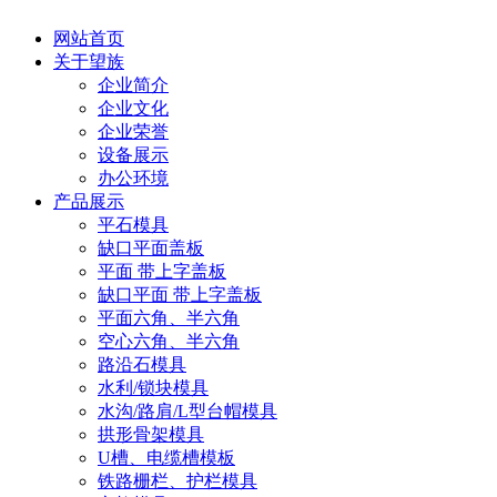
网站首页
关于望族
企业简介
企业文化
企业荣誉
设备展示
办公环境
产品展示
平石模具
缺口平面盖板
平面 带上字盖板
缺口平面 带上字盖板
平面六角、半六角
空心六角、半六角
路沿石模具
水利/锁块模具
水沟/路肩/L型台帽模具
拱形骨架模具
U槽、电缆槽模板
铁路栅栏、护栏模具