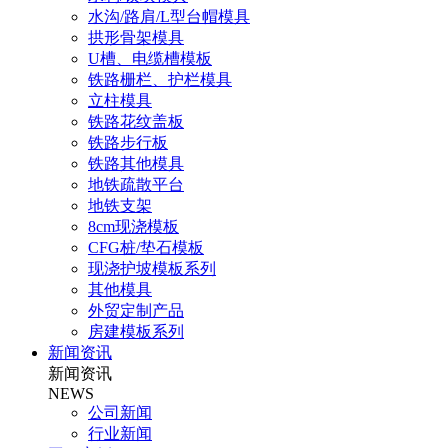
水沟/路肩/L型台帽模具
拱形骨架模具
U槽、电缆槽模板
铁路栅栏、护栏模具
立柱模具
铁路花纹盖板
铁路步行板
铁路其他模具
地铁疏散平台
地铁支架
8cm现浇模板
CFG桩/垫石模板
现浇护坡模板系列
其他模具
外贸定制产品
房建模板系列
新闻资讯
新闻资讯
NEWS
公司新闻
行业新闻