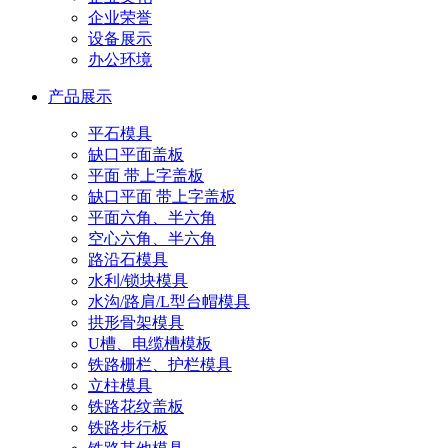
企业荣誉
设备展示
办公环境
产品展示
平石模具
缺口平面盖板
平面 带上字盖板
缺口平面 带上字盖板
平面六角、半六角
空心六角、半六角
路沿石模具
水利/锁块模具
水沟/路肩/L型台帽模具
拱形骨架模具
U槽、电缆槽模板
铁路栅栏、护栏模具
立柱模具
铁路花纹盖板
铁路步行板