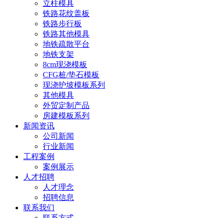
立柱模具
铁路花纹盖板
铁路步行板
铁路其他模具
地铁疏散平台
地铁支架
8cm现浇模板
CFG桩/垫石模板
现浇护坡模板系列
其他模具
外贸定制产品
房建模板系列
新闻资讯
公司新闻
行业新闻
工程案例
案例展示
人才招聘
人才理念
招聘信息
联系我们
联系方式