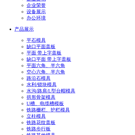
企业荣誉
设备展示
办公环境
产品展示
平石模具
缺口平面盖板
平面 带上字盖板
缺口平面 带上字盖板
平面六角、半六角
空心六角、半六角
路沿石模具
水利/锁块模具
水沟/路肩/L型台帽模具
拱形骨架模具
U槽、电缆槽模板
铁路栅栏、护栏模具
立柱模具
铁路花纹盖板
铁路步行板