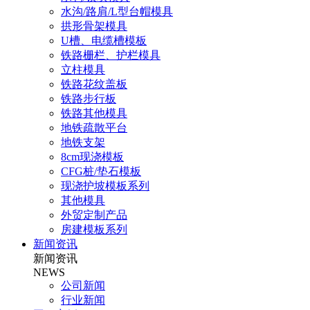
水沟/路肩/L型台帽模具
拱形骨架模具
U槽、电缆槽模板
铁路栅栏、护栏模具
立柱模具
铁路花纹盖板
铁路步行板
铁路其他模具
地铁疏散平台
地铁支架
8cm现浇模板
CFG桩/垫石模板
现浇护坡模板系列
其他模具
外贸定制产品
房建模板系列
新闻资讯
新闻资讯
NEWS
公司新闻
行业新闻