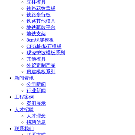
立柱模具
铁路花纹盖板
铁路步行板
铁路其他模具
地铁疏散平台
地铁支架
8cm现浇模板
CFG桩/垫石模板
现浇护坡模板系列
其他模具
外贸定制产品
房建模板系列
新闻资讯
公司新闻
行业新闻
工程案例
案例展示
人才招聘
人才理念
招聘信息
联系我们
联系方式