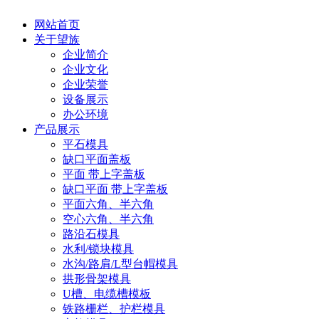
网站首页
关于望族
企业简介
企业文化
企业荣誉
设备展示
办公环境
产品展示
平石模具
缺口平面盖板
平面 带上字盖板
缺口平面 带上字盖板
平面六角、半六角
空心六角、半六角
路沿石模具
水利/锁块模具
水沟/路肩/L型台帽模具
拱形骨架模具
U槽、电缆槽模板
铁路栅栏、护栏模具