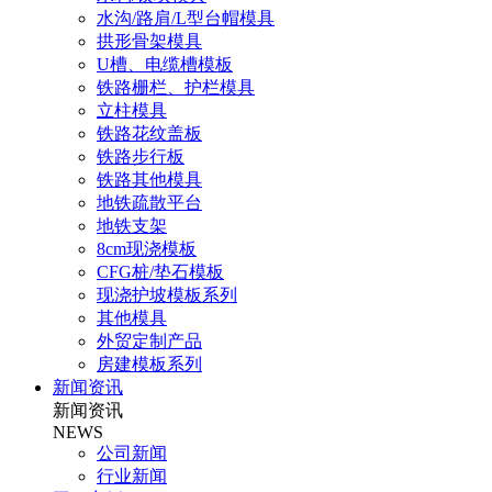
水沟/路肩/L型台帽模具
拱形骨架模具
U槽、电缆槽模板
铁路栅栏、护栏模具
立柱模具
铁路花纹盖板
铁路步行板
铁路其他模具
地铁疏散平台
地铁支架
8cm现浇模板
CFG桩/垫石模板
现浇护坡模板系列
其他模具
外贸定制产品
房建模板系列
新闻资讯
新闻资讯
NEWS
公司新闻
行业新闻