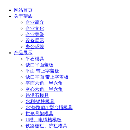
网站首页
关于望族
企业简介
企业文化
企业荣誉
设备展示
办公环境
产品展示
平石模具
缺口平面盖板
平面 带上字盖板
缺口平面 带上字盖板
平面六角、半六角
空心六角、半六角
路沿石模具
水利/锁块模具
水沟/路肩/L型台帽模具
拱形骨架模具
U槽、电缆槽模板
铁路栅栏、护栏模具