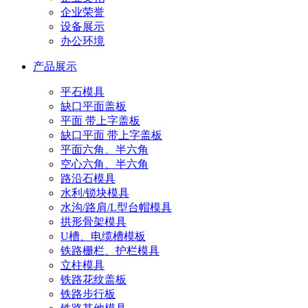
企业荣誉
设备展示
办公环境
产品展示
平石模具
缺口平面盖板
平面 带上字盖板
缺口平面 带上字盖板
平面六角、半六角
空心六角、半六角
路沿石模具
水利/锁块模具
水沟/路肩/L型台帽模具
拱形骨架模具
U槽、电缆槽模板
铁路栅栏、护栏模具
立柱模具
铁路花纹盖板
铁路步行板