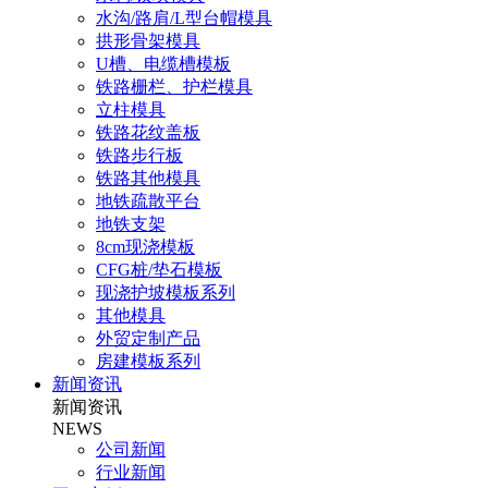
水沟/路肩/L型台帽模具
拱形骨架模具
U槽、电缆槽模板
铁路栅栏、护栏模具
立柱模具
铁路花纹盖板
铁路步行板
铁路其他模具
地铁疏散平台
地铁支架
8cm现浇模板
CFG桩/垫石模板
现浇护坡模板系列
其他模具
外贸定制产品
房建模板系列
新闻资讯
新闻资讯
NEWS
公司新闻
行业新闻