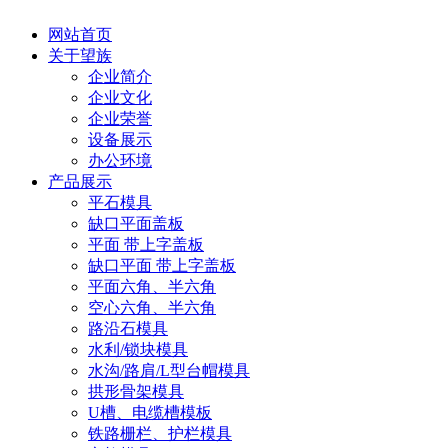
网站首页
关于望族
企业简介
企业文化
企业荣誉
设备展示
办公环境
产品展示
平石模具
缺口平面盖板
平面 带上字盖板
缺口平面 带上字盖板
平面六角、半六角
空心六角、半六角
路沿石模具
水利/锁块模具
水沟/路肩/L型台帽模具
拱形骨架模具
U槽、电缆槽模板
铁路栅栏、护栏模具