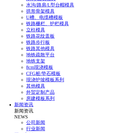
水沟/路肩/L型台帽模具
拱形骨架模具
U槽、电缆槽模板
铁路栅栏、护栏模具
立柱模具
铁路花纹盖板
铁路步行板
铁路其他模具
地铁疏散平台
地铁支架
8cm现浇模板
CFG桩/垫石模板
现浇护坡模板系列
其他模具
外贸定制产品
房建模板系列
新闻资讯
新闻资讯
NEWS
公司新闻
行业新闻