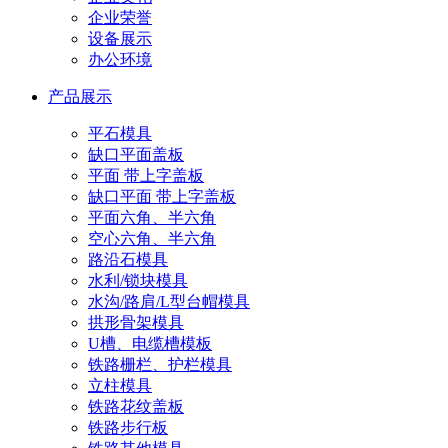
企业荣誉
设备展示
办公环境
产品展示
平石模具
缺口平面盖板
平面 带上字盖板
缺口平面 带上字盖板
平面六角、半六角
空心六角、半六角
路沿石模具
水利/锁块模具
水沟/路肩/L型台帽模具
拱形骨架模具
U槽、电缆槽模板
铁路栅栏、护栏模具
立柱模具
铁路花纹盖板
铁路步行板