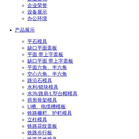
企业荣誉
设备展示
办公环境
产品展示
平石模具
缺口平面盖板
平面 带上字盖板
缺口平面 带上字盖板
平面六角、半六角
空心六角、半六角
路沿石模具
水利/锁块模具
水沟/路肩/L型台帽模具
拱形骨架模具
U槽、电缆槽模板
铁路栅栏、护栏模具
立柱模具
铁路花纹盖板
铁路步行板