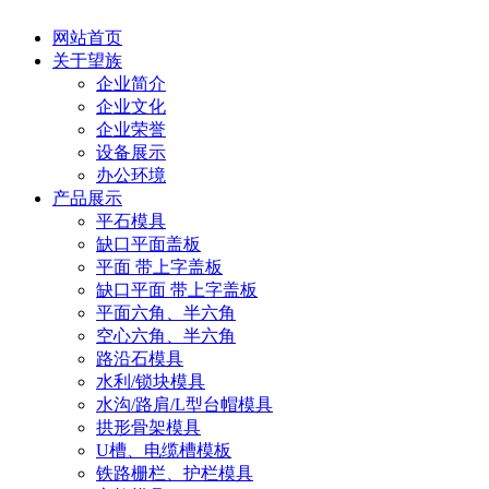
网站首页
关于望族
企业简介
企业文化
企业荣誉
设备展示
办公环境
产品展示
平石模具
缺口平面盖板
平面 带上字盖板
缺口平面 带上字盖板
平面六角、半六角
空心六角、半六角
路沿石模具
水利/锁块模具
水沟/路肩/L型台帽模具
拱形骨架模具
U槽、电缆槽模板
铁路栅栏、护栏模具