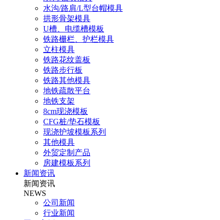
水沟/路肩/L型台帽模具
拱形骨架模具
U槽、电缆槽模板
铁路栅栏、护栏模具
立柱模具
铁路花纹盖板
铁路步行板
铁路其他模具
地铁疏散平台
地铁支架
8cm现浇模板
CFG桩/垫石模板
现浇护坡模板系列
其他模具
外贸定制产品
房建模板系列
新闻资讯
新闻资讯
NEWS
公司新闻
行业新闻