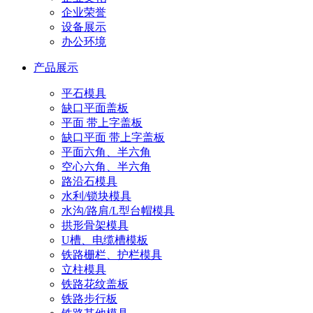
企业荣誉
设备展示
办公环境
产品展示
平石模具
缺口平面盖板
平面 带上字盖板
缺口平面 带上字盖板
平面六角、半六角
空心六角、半六角
路沿石模具
水利/锁块模具
水沟/路肩/L型台帽模具
拱形骨架模具
U槽、电缆槽模板
铁路栅栏、护栏模具
立柱模具
铁路花纹盖板
铁路步行板