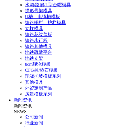
水沟/路肩/L型台帽模具
拱形骨架模具
U槽、电缆槽模板
铁路栅栏、护栏模具
立柱模具
铁路花纹盖板
铁路步行板
铁路其他模具
地铁疏散平台
地铁支架
8cm现浇模板
CFG桩/垫石模板
现浇护坡模板系列
其他模具
外贸定制产品
房建模板系列
新闻资讯
新闻资讯
NEWS
公司新闻
行业新闻