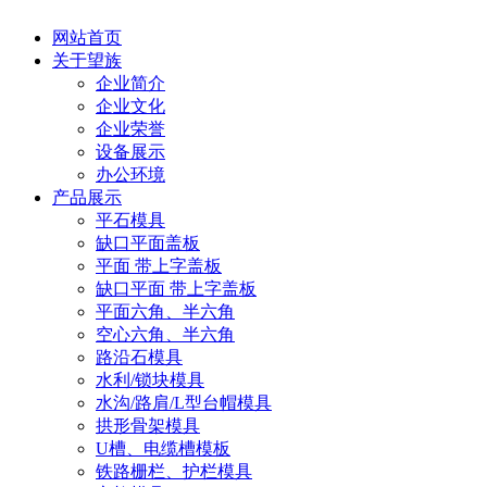
网站首页
关于望族
企业简介
企业文化
企业荣誉
设备展示
办公环境
产品展示
平石模具
缺口平面盖板
平面 带上字盖板
缺口平面 带上字盖板
平面六角、半六角
空心六角、半六角
路沿石模具
水利/锁块模具
水沟/路肩/L型台帽模具
拱形骨架模具
U槽、电缆槽模板
铁路栅栏、护栏模具