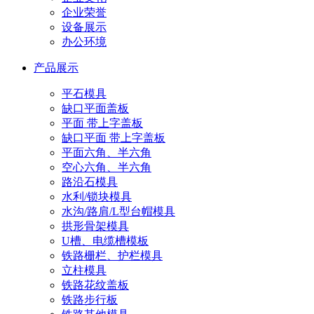
企业荣誉
设备展示
办公环境
产品展示
平石模具
缺口平面盖板
平面 带上字盖板
缺口平面 带上字盖板
平面六角、半六角
空心六角、半六角
路沿石模具
水利/锁块模具
水沟/路肩/L型台帽模具
拱形骨架模具
U槽、电缆槽模板
铁路栅栏、护栏模具
立柱模具
铁路花纹盖板
铁路步行板