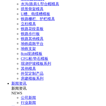
水沟/路肩/L型台帽模具
拱形骨架模具
U槽、电缆槽模板
铁路栅栏、护栏模具
立柱模具
铁路花纹盖板
铁路步行板
铁路其他模具
地铁疏散平台
地铁支架
8cm现浇模板
CFG桩/垫石模板
现浇护坡模板系列
其他模具
外贸定制产品
房建模板系列
新闻资讯
新闻资讯
NEWS
公司新闻
行业新闻