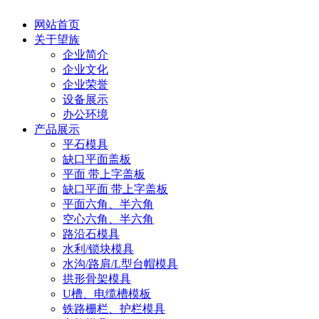
网站首页
关于望族
企业简介
企业文化
企业荣誉
设备展示
办公环境
产品展示
平石模具
缺口平面盖板
平面 带上字盖板
缺口平面 带上字盖板
平面六角、半六角
空心六角、半六角
路沿石模具
水利/锁块模具
水沟/路肩/L型台帽模具
拱形骨架模具
U槽、电缆槽模板
铁路栅栏、护栏模具